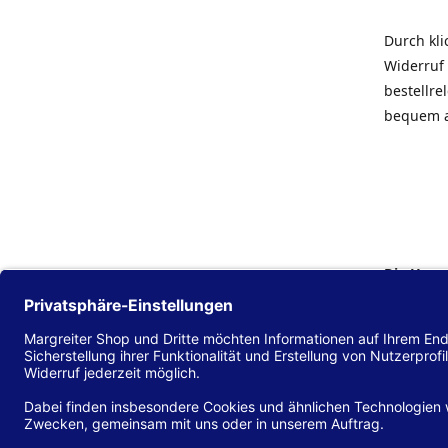
Durch kl
Widerruf 
bestellr
bequem 
Die Hans
Einklang
(EU) 2016
zu mache
Diese Erk
und alle 