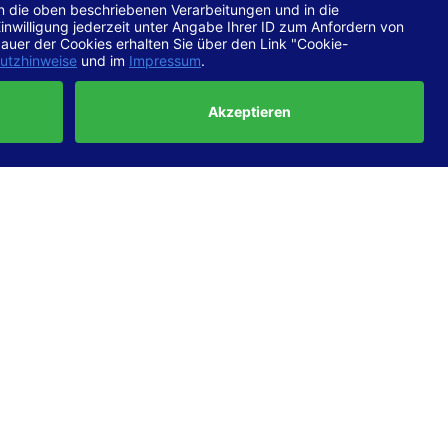
chtlinien
 EN 301
ertung
e die
ft und
uf
haben,