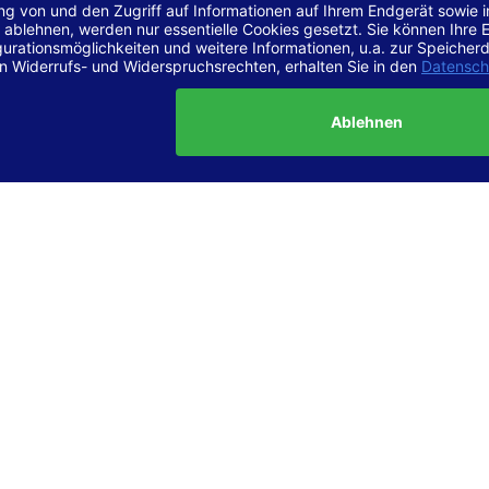
r Vereinbarkeit mit den Anforderungen
site ist
vollständig konform
mit der Konformitätsstufe AA der „Ri
ierefreie Webinhalte – WCAG 2.1“ bzw. dem europäischen Standard
1.
g dieser Erklärung zur Barrierefreiheit
lärung wurde am 23.6.2025 erstellt.
tung der Barrierefreiheit dieser Website wurde mittels
Selbstbew
hrt. Wir haben dabei die Richtlinien der WCAG 2.1 (Level AA) sowi
ungen des Web-Zugänglichkeits-Gesetzes (WZG) umfassend geprü
t.
 und Kontakt
meldungen zur Barrierefreiheit sind uns sehr wichtig. Wenn Sie a
n stoßen oder Anregungen zur Verbesserung der Barrierefreiheit 
e uns gerne kontaktieren.