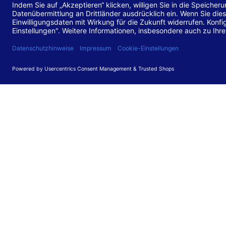
Stand de
Diese Web
für barr
549 V3.2.
Erstellun
Diese Erk
Die Bewer
durchgefü
Anforder
umgesetz
Feedback
Ihre Rück
Barriere
können Si