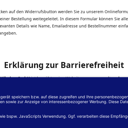
icken auf den Widerrufsbutton werden Sie zu unserem Onlineform
einer Bestellung weitegeleitet. In diesem Formular können Sie alle
elevanten Details wie Name, Emailadresse und Bestellnummer einf
angeben.
Erklärung zur Barrierefreiheit
 Hilscher GmbH
ist bemüht, seine Website
www.margreiter-shop.
 mit dem
Web-Zugänglichkeits-Gesetz (WZG)
zur Umsetzung der Ri
/2102 des Europäischen Parlaments und des Rates barrierefrei zu
n.
lärung zur Barrierefreiheit gilt für die Website
www.margreiter-s
zugehörigen Unterseiten.