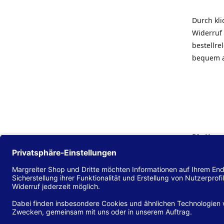
Durch kl
Widerruf 
bestellr
bequem 
Die Hans
Einklang
(EU) 2016
zu mache
Diese Erk
und alle 