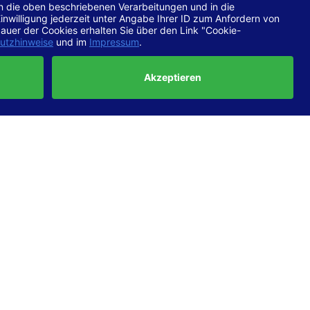
chtlinien
 EN 301
ertung
e die
ft und
uf
haben,