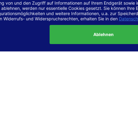
r Vereinbarkeit mit den Anforderungen
site ist
vollständig konform
mit der Konformitätsstufe AA der „Ri
ierefreie Webinhalte – WCAG 2.1“ bzw. dem europäischen Standard
1.
g dieser Erklärung zur Barrierefreiheit
lärung wurde am 23.6.2025 erstellt.
tung der Barrierefreiheit dieser Website wurde mittels
Selbstbew
hrt. Wir haben dabei die Richtlinien der WCAG 2.1 (Level AA) sowi
ungen des Web-Zugänglichkeits-Gesetzes (WZG) umfassend geprü
t.
 und Kontakt
meldungen zur Barrierefreiheit sind uns sehr wichtig. Wenn Sie a
n stoßen oder Anregungen zur Verbesserung der Barrierefreiheit 
e uns gerne kontaktieren.