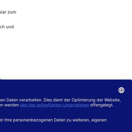
ular zum
ach und
de
im
chtlinie
gänglich
hop.de