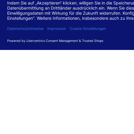
Stand de
Diese Web
für barr
549 V3.2.
Erstellun
Diese Erk
Die Bewer
durchgefü
Anforder
umgesetz
Feedback
Ihre Rück
Barriere
können Si