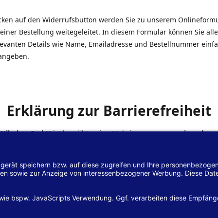
icken auf den Widerrufsbutton werden Sie zu unserem Onlineform
einer Bestellung weitegeleitet. In diesem Formular können Sie alle
elevanten Details wie Name, Emailadresse und Bestellnummer einf
angeben.
Erklärung zur Barrierefreiheit
 Hilscher GmbH
ist bemüht, seine Website
www.margreiter-shop.
 mit dem
Web-Zugänglichkeits-Gesetz (WZG)
zur Umsetzung der Ri
/2102 des Europäischen Parlaments und des Rates barrierefrei zu
n.
lärung zur Barrierefreiheit gilt für die Website
www.margreiter-s
zugehörigen Unterseiten.