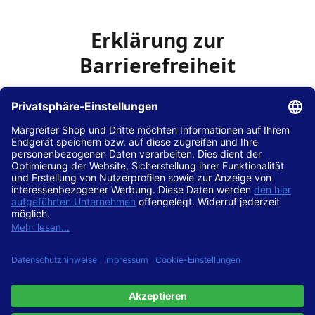
Erklärung zur
Barrierefreiheit
Die Hans Hilscher GmbH
ist bemüht, seine Website
www.margreiter-shop.de
im Einklang mit dem
Web-
Zugänglichkeits-Gesetz (WZG)
zur Umsetzung der
Richtlinie (EU) 2016/2102 des Europäischen Parlaments
und des Rates barrierefrei zugänglich zu machen.
Diese Erklärung zur Barrierefreiheit gilt für die Website
www.margreiter-shop.de
und alle zugehörigen
Unterseiten.
Stand der Vereinbarkeit mit den Anforderungen
Diese Website ist
vollständig konform
mit der
Konformitätsstufe AA der „Richtlinien für barrierefreie