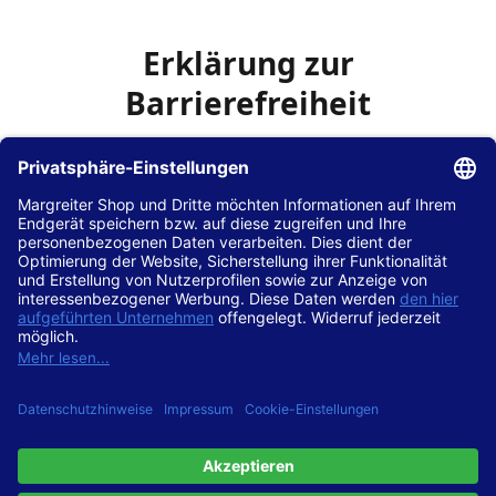
Erklärung zur
Barrierefreiheit
Die Hans Hilscher GmbH
ist bemüht, seine Website
www.margreiter-shop.de
im Einklang mit dem
Web-
Zugänglichkeits-Gesetz (WZG)
zur Umsetzung der
Richtlinie (EU) 2016/2102 des Europäischen Parlaments
und des Rates barrierefrei zugänglich zu machen.
Diese Erklärung zur Barrierefreiheit gilt für die Website
www.margreiter-shop.de
und alle zugehörigen
Unterseiten.
Stand der Vereinbarkeit mit den Anforderungen
Diese Website ist
vollständig konform
mit der
Konformitätsstufe AA der „Richtlinien für barrierefreie