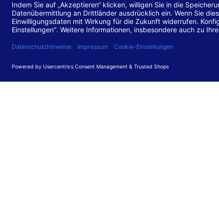
Stand de
Diese Web
für barr
549 V3.2.
Erstellun
Diese Erk
Die Bewer
durchgefü
Anforder
umgesetz
Feedback
Ihre Rück
Barriere
können Si