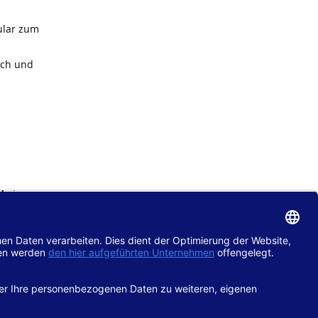
ular zum
ach und
de
im
chtlinie
gänglich
hop.de