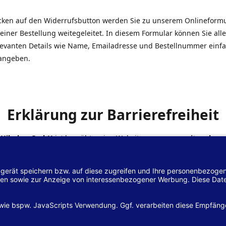
icken auf den Widerrufsbutton werden Sie zu unserem Onlineform
einer Bestellung weitegeleitet. In diesem Formular können Sie alle
elevanten Details wie Name, Emailadresse und Bestellnummer einf
angeben.
Erklärung zur Barrierefreiheit
 Hilscher GmbH
ist bemüht, seine Website
www.margreiter-shop.
 mit dem
Web-Zugänglichkeits-Gesetz (WZG)
zur Umsetzung der Ri
/2102 des Europäischen Parlaments und des Rates barrierefrei zu
n.
lärung zur Barrierefreiheit gilt für die Website
www.margreiter-s
zugehörigen Unterseiten.