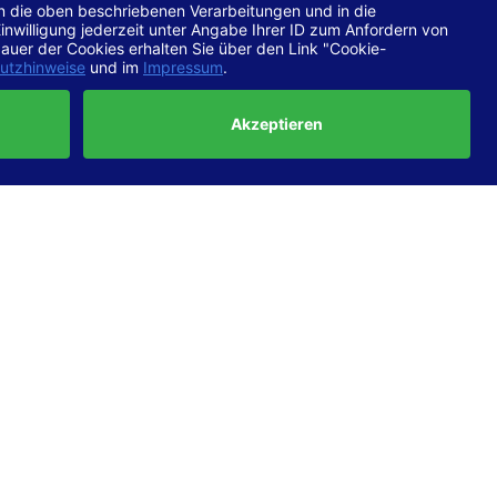
chtlinien
 EN 301
ertung
e die
ft und
uf
haben,