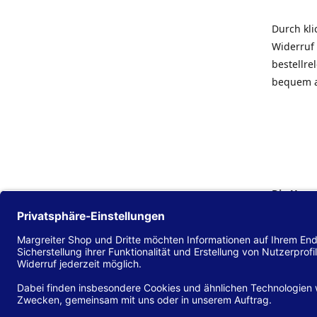
Durch kl
Widerruf 
bestellr
bequem 
Die Hans
Einklang
(EU) 2016
zu mache
Diese Erk
und alle 