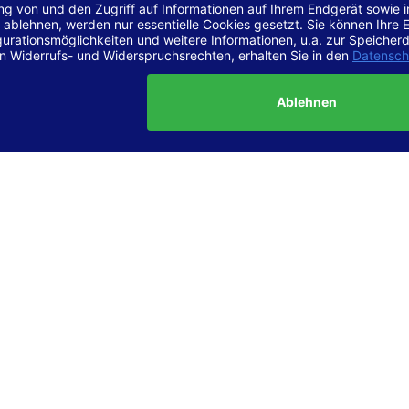
r Vereinbarkeit mit den Anforderungen
site ist
vollständig konform
mit der Konformitätsstufe AA der „Ri
ierefreie Webinhalte – WCAG 2.1“ bzw. dem europäischen Standard
1.
g dieser Erklärung zur Barrierefreiheit
lärung wurde am 23.6.2025 erstellt.
tung der Barrierefreiheit dieser Website wurde mittels
Selbstbew
hrt. Wir haben dabei die Richtlinien der WCAG 2.1 (Level AA) sowi
ungen des Web-Zugänglichkeits-Gesetzes (WZG) umfassend geprü
t.
 und Kontakt
meldungen zur Barrierefreiheit sind uns sehr wichtig. Wenn Sie a
n stoßen oder Anregungen zur Verbesserung der Barrierefreiheit 
e uns gerne kontaktieren.