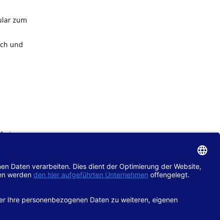
ular zum
ach und
de
im
chtlinie
gänglich
hop.de