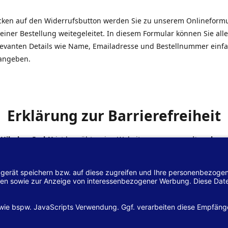
icken auf den Widerrufsbutton werden Sie zu unserem Onlineform
einer Bestellung weitegeleitet. In diesem Formular können Sie alle
elevanten Details wie Name, Emailadresse und Bestellnummer einf
angeben.
Erklärung zur Barrierefreiheit
 Hilscher GmbH
ist bemüht, seine Website
www.margreiter-shop.
 mit dem
Web-Zugänglichkeits-Gesetz (WZG)
zur Umsetzung der Ri
/2102 des Europäischen Parlaments und des Rates barrierefrei zu
n.
lärung zur Barrierefreiheit gilt für die Website
www.margreiter-s
zugehörigen Unterseiten.