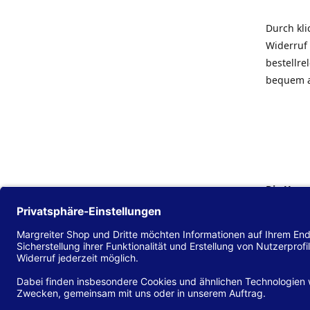
Durch kl
Widerruf 
bestellr
bequem 
Die Hans
Einklang
(EU) 2016
zu mache
Diese Erk
und alle 