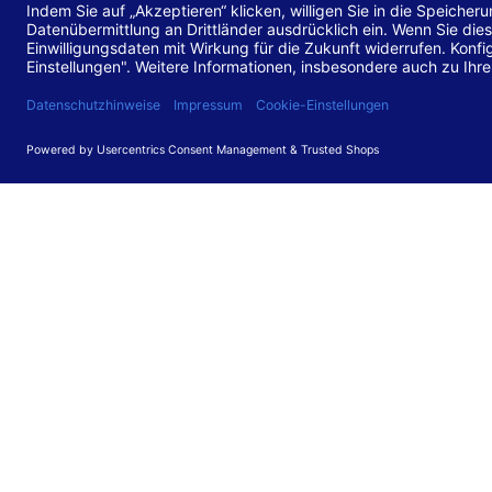
Stand de
Diese Web
für barr
549 V3.2.
Erstellun
Diese Erk
Die Bewer
durchgefü
Anforder
umgesetz
Feedback
Ihre Rück
Barriere
können Si