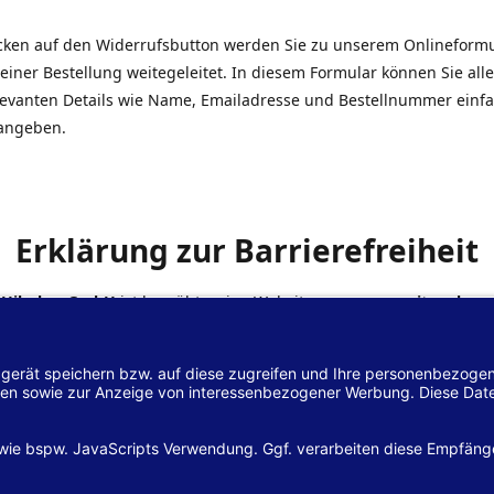
icken auf den Widerrufsbutton werden Sie zu unserem Onlineform
einer Bestellung weitegeleitet. In diesem Formular können Sie alle
elevanten Details wie Name, Emailadresse und Bestellnummer einf
angeben.
Erklärung zur Barrierefreiheit
 Hilscher GmbH
ist bemüht, seine Website
www.margreiter-shop.
 mit dem
Web-Zugänglichkeits-Gesetz (WZG)
zur Umsetzung der Ri
/2102 des Europäischen Parlaments und des Rates barrierefrei zu
n.
lärung zur Barrierefreiheit gilt für die Website
www.margreiter-s
zugehörigen Unterseiten.