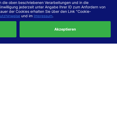
chtlinien
 EN 301
ertung
e die
ft und
uf
haben,