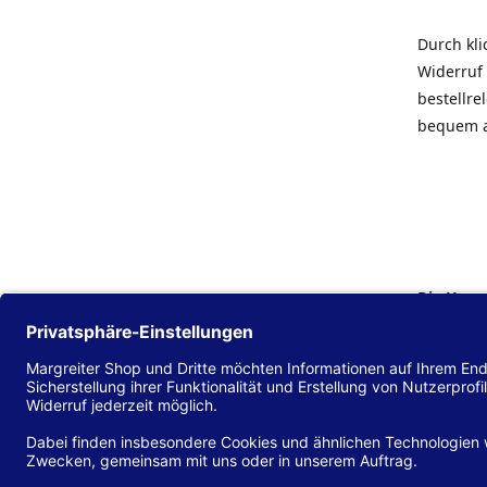
Durch kl
Widerruf 
bestellr
bequem 
Die Hans
Einklang
(EU) 2016
zu mache
Diese Erk
und alle 