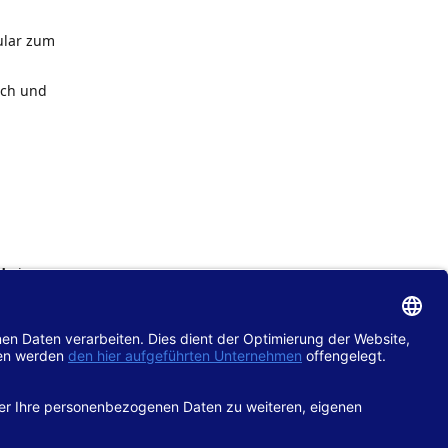
ular zum
ach und
de
im
chtlinie
gänglich
hop.de