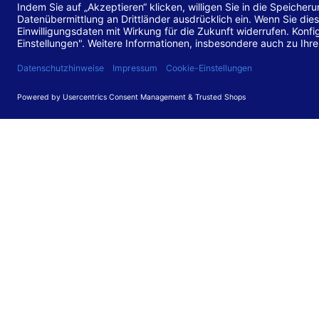
Stand de
Diese Web
für barr
549 V3.2.
Erstellun
Diese Erk
Die Bewer
durchgefü
Anforder
umgesetz
Feedback
Ihre Rück
Barriere
können Si