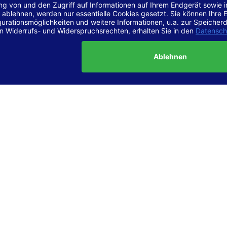
r Vereinbarkeit mit den Anforderungen
site ist
vollständig konform
mit der Konformitätsstufe AA der „Ri
ierefreie Webinhalte – WCAG 2.1“ bzw. dem europäischen Standard
1.
g dieser Erklärung zur Barrierefreiheit
lärung wurde am 23.6.2025 erstellt.
tung der Barrierefreiheit dieser Website wurde mittels
Selbstbew
hrt. Wir haben dabei die Richtlinien der WCAG 2.1 (Level AA) sowi
ungen des Web-Zugänglichkeits-Gesetzes (WZG) umfassend geprü
t.
 und Kontakt
meldungen zur Barrierefreiheit sind uns sehr wichtig. Wenn Sie a
n stoßen oder Anregungen zur Verbesserung der Barrierefreiheit 
e uns gerne kontaktieren.