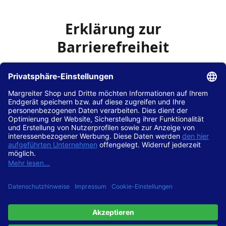
Erklärung zur
Barrierefreiheit
Die Hans Hilscher GmbH
ist bemüht, seine Website
www.margreiter-shop.de
im Einklang mit dem
Web-
Zugänglichkeits-Gesetz (WZG)
zur Umsetzung der
Richtlinie (EU) 2016/2102 des Europäischen Parlaments
und des Rates barrierefrei zugänglich zu machen.
Diese Erklärung zur Barrierefreiheit gilt für die Website
www.margreiter-shop.de
und alle zugehörigen
Unterseiten.
Stand der Vereinbarkeit mit den Anforderungen
Diese Website ist
vollständig konform
mit der
Konformitätsstufe AA der „Richtlinien für barrierefreie