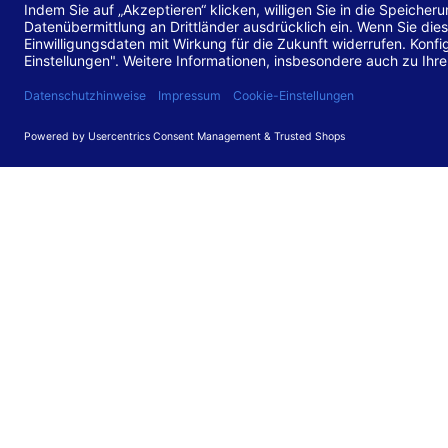
Stand de
Diese Web
für barr
549 V3.2.
Erstellun
Diese Erk
Die Bewer
durchgefü
Anforder
umgesetz
Feedback
Ihre Rück
Barriere
können Si