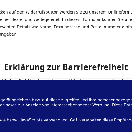
icken auf den Widerrufsbutton werden Sie zu unserem Onlineform
einer Bestellung weitegeleitet. In diesem Formular können Sie alle
elevanten Details wie Name, Emailadresse und Bestellnummer einf
angeben.
Erklärung zur Barrierefreiheit
 Hilscher GmbH
ist bemüht, seine Website
www.margreiter-shop.
 mit dem
Web-Zugänglichkeits-Gesetz (WZG)
zur Umsetzung der Ri
/2102 des Europäischen Parlaments und des Rates barrierefrei zu
n.
lärung zur Barrierefreiheit gilt für die Website
www.margreiter-s
zugehörigen Unterseiten.