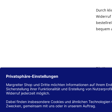
Durch kl
Widerruf 
bestellr
bequem 
Die Hans
Einklang
(EU) 2016
zu mache
Diese Erk
und alle 