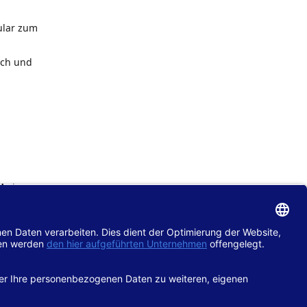
ular zum
ach und
de
im
chtlinie
gänglich
hop.de