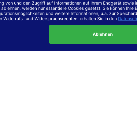
r Vereinbarkeit mit den Anforderungen
site ist
vollständig konform
mit der Konformitätsstufe AA der „Ri
ierefreie Webinhalte – WCAG 2.1“ bzw. dem europäischen Standard
1.
g dieser Erklärung zur Barrierefreiheit
lärung wurde am 23.6.2025 erstellt.
tung der Barrierefreiheit dieser Website wurde mittels
Selbstbew
hrt. Wir haben dabei die Richtlinien der WCAG 2.1 (Level AA) sowi
ungen des Web-Zugänglichkeits-Gesetzes (WZG) umfassend geprü
t.
 und Kontakt
meldungen zur Barrierefreiheit sind uns sehr wichtig. Wenn Sie a
n stoßen oder Anregungen zur Verbesserung der Barrierefreiheit 
e uns gerne kontaktieren.