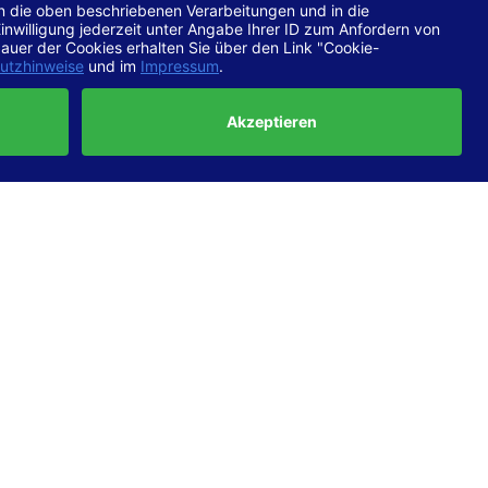
chtlinien
 EN 301
ertung
e die
ft und
uf
haben,