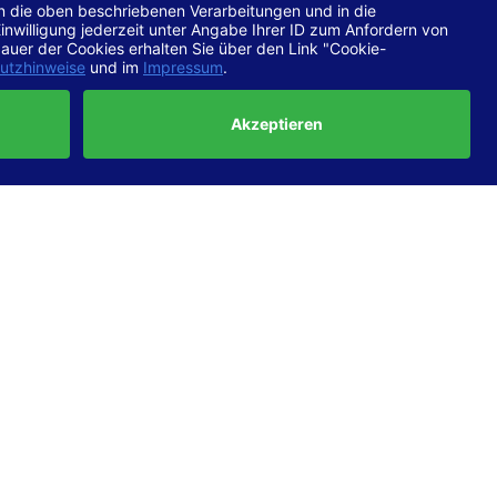
chtlinien
 EN 301
ertung
e die
ft und
uf
haben,