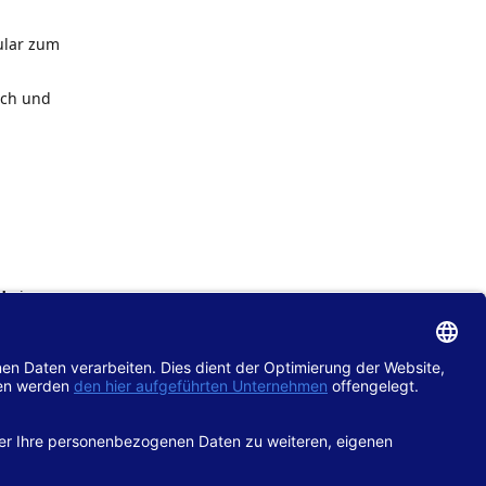
ular zum
ach und
de
im
chtlinie
gänglich
hop.de