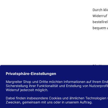
Durch kl
Widerruf 
bestellr
bequem 
Die Hans
Einklang
(EU) 2016
zu mache
Diese Erk
und alle 