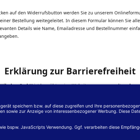
icken auf den Widerrufsbutton werden Sie zu unserem Onlineform
einer Bestellung weitegeleitet. In diesem Formular können Sie alle
elevanten Details wie Name, Emailadresse und Bestellnummer einf
angeben.
Erklärung zur Barrierefreiheit
 Hilscher GmbH
ist bemüht, seine Website
www.margreiter-shop.
 mit dem
Web-Zugänglichkeits-Gesetz (WZG)
zur Umsetzung der Ri
/2102 des Europäischen Parlaments und des Rates barrierefrei zu
n.
lärung zur Barrierefreiheit gilt für die Website
www.margreiter-s
zugehörigen Unterseiten.