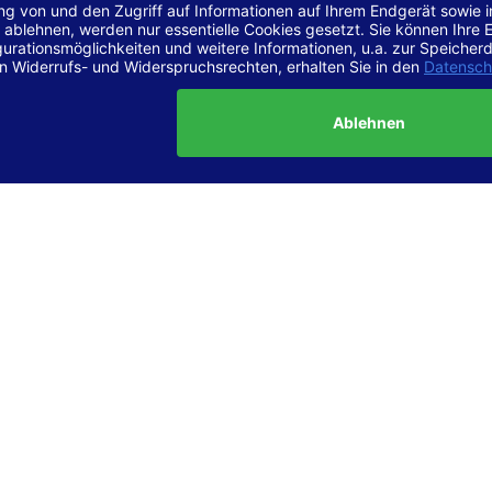
r Vereinbarkeit mit den Anforderungen
site ist
vollständig konform
mit der Konformitätsstufe AA der „Ri
ierefreie Webinhalte – WCAG 2.1“ bzw. dem europäischen Standard
1.
g dieser Erklärung zur Barrierefreiheit
lärung wurde am 23.6.2025 erstellt.
tung der Barrierefreiheit dieser Website wurde mittels
Selbstbew
hrt. Wir haben dabei die Richtlinien der WCAG 2.1 (Level AA) sowi
ungen des Web-Zugänglichkeits-Gesetzes (WZG) umfassend geprü
t.
 und Kontakt
meldungen zur Barrierefreiheit sind uns sehr wichtig. Wenn Sie a
n stoßen oder Anregungen zur Verbesserung der Barrierefreiheit 
e uns gerne kontaktieren.