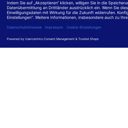
Stand de
Diese Web
für barr
549 V3.2.
Erstellun
Diese Erk
Die Bewer
durchgefü
Anforder
umgesetz
Feedback
Ihre Rück
Barriere
können Si