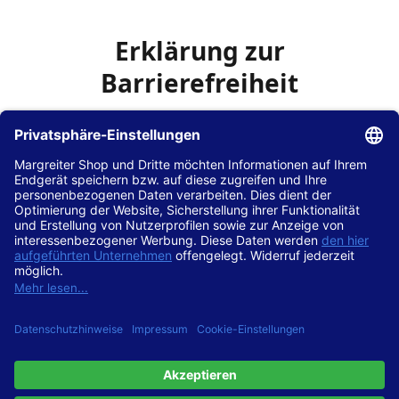
Erklärung zur
Barrierefreiheit
Die Hans Hilscher GmbH
ist bemüht, seine Website
www.margreiter-shop.de
im Einklang mit dem
Web-
Zugänglichkeits-Gesetz (WZG)
zur Umsetzung der
Richtlinie (EU) 2016/2102 des Europäischen Parlaments
und des Rates barrierefrei zugänglich zu machen.
Diese Erklärung zur Barrierefreiheit gilt für die Website
www.margreiter-shop.de
und alle zugehörigen
Unterseiten.
Stand der Vereinbarkeit mit den Anforderungen
Diese Website ist
vollständig konform
mit der
Konformitätsstufe AA der „Richtlinien für barrierefreie