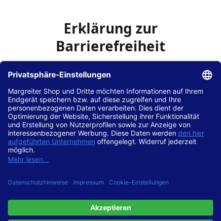
Erklärung zur
Barrierefreiheit
Die Hans Hilscher GmbH
ist bemüht, seine Website
www.margreiter-shop.de
im Einklang mit dem
Web-
Zugänglichkeits-Gesetz (WZG)
zur Umsetzung der
Richtlinie (EU) 2016/2102 des Europäischen Parlaments
und des Rates barrierefrei zugänglich zu machen.
Diese Erklärung zur Barrierefreiheit gilt für die Website
www.margreiter-shop.de
und alle zugehörigen
Unterseiten.
Stand der Vereinbarkeit mit den Anforderungen
Diese Website ist
vollständig konform
mit der
Konformitätsstufe AA der „Richtlinien für barrierefreie