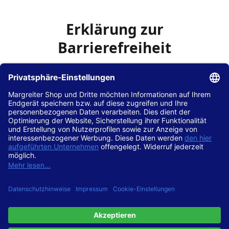
Erklärung zur
Barrierefreiheit
Die Hans Hilscher GmbH
ist bemüht, seine Website
www.margreiter-shop.de
im Einklang mit dem
Web-
Zugänglichkeits-Gesetz (WZG)
zur Umsetzung der
Richtlinie (EU) 2016/2102 des Europäischen Parlaments
und des Rates barrierefrei zugänglich zu machen.
Diese Erklärung zur Barrierefreiheit gilt für die Website
www.margreiter-shop.de
und alle zugehörigen
Unterseiten.
Stand der Vereinbarkeit mit den Anforderungen
Diese Website ist
vollständig konform
mit der
Konformitätsstufe AA der „Richtlinien für barrierefreie