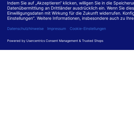
Stand de
Diese Web
für barr
549 V3.2.
Erstellun
Diese Erk
Die Bewer
durchgefü
Anforder
umgesetz
Feedback
Ihre Rück
Barriere
können Si