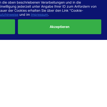
chtlinien
 EN 301
ertung
e die
ft und
uf
haben,