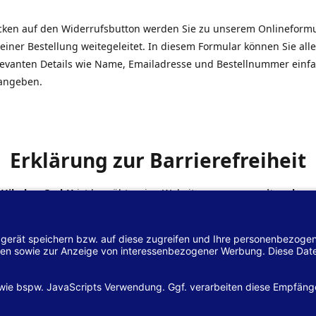
icken auf den Widerrufsbutton werden Sie zu unserem Onlineform
einer Bestellung weitegeleitet. In diesem Formular können Sie alle
elevanten Details wie Name, Emailadresse und Bestellnummer einf
angeben.
Erklärung zur Barrierefreiheit
 Hilscher GmbH
ist bemüht, seine Website
www.margreiter-shop.
 mit dem
Web-Zugänglichkeits-Gesetz (WZG)
zur Umsetzung der Ri
/2102 des Europäischen Parlaments und des Rates barrierefrei zu
n.
lärung zur Barrierefreiheit gilt für die Website
www.margreiter-s
zugehörigen Unterseiten.