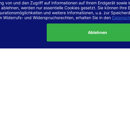
r Vereinbarkeit mit den Anforderungen
site ist
vollständig konform
mit der Konformitätsstufe AA der „Ri
ierefreie Webinhalte – WCAG 2.1“ bzw. dem europäischen Standard
1.
g dieser Erklärung zur Barrierefreiheit
lärung wurde am 23.6.2025 erstellt.
tung der Barrierefreiheit dieser Website wurde mittels
Selbstbew
hrt. Wir haben dabei die Richtlinien der WCAG 2.1 (Level AA) sowi
ungen des Web-Zugänglichkeits-Gesetzes (WZG) umfassend geprü
t.
 und Kontakt
meldungen zur Barrierefreiheit sind uns sehr wichtig. Wenn Sie a
n stoßen oder Anregungen zur Verbesserung der Barrierefreiheit 
e uns gerne kontaktieren.