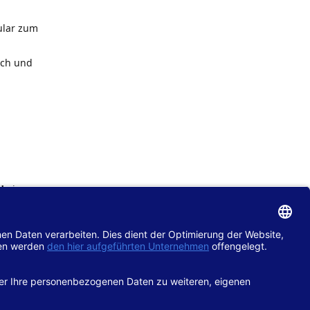
ular zum
ach und
de
im
chtlinie
gänglich
hop.de