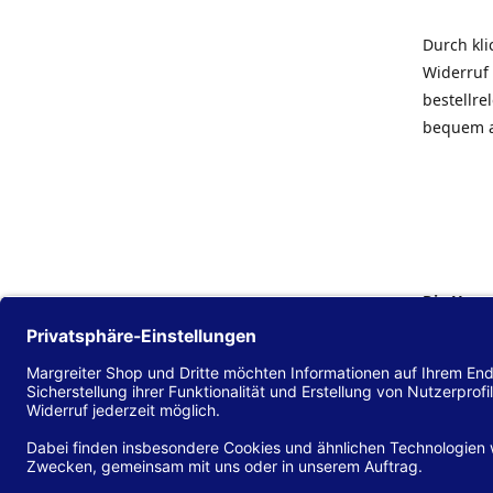
Durch kl
Widerruf 
bestellr
bequem 
Die Hans
Einklang
(EU) 2016
zu mache
Diese Erk
und alle 