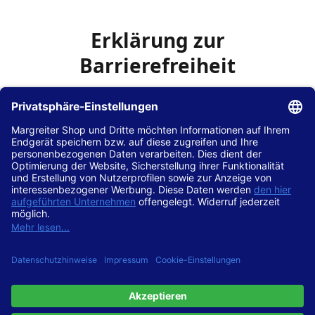
Erklärung zur
Barrierefreiheit
Die Hans Hilscher GmbH
ist bemüht, seine Website
www.margreiter-shop.de
im Einklang mit dem
Web-
Zugänglichkeits-Gesetz (WZG)
zur Umsetzung der
Richtlinie (EU) 2016/2102 des Europäischen Parlaments
und des Rates barrierefrei zugänglich zu machen.
Diese Erklärung zur Barrierefreiheit gilt für die Website
www.margreiter-shop.de
und alle zugehörigen
Unterseiten.
Stand der Vereinbarkeit mit den Anforderungen
Diese Website ist
vollständig konform
mit der
Konformitätsstufe AA der „Richtlinien für barrierefreie