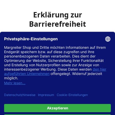
Erklärung zur
Barrierefreiheit
Die Hans Hilscher GmbH
ist bemüht, seine Website
www.margreiter-shop.de
im Einklang mit dem
Web-
Zugänglichkeits-Gesetz (WZG)
zur Umsetzung der
Richtlinie (EU) 2016/2102 des Europäischen Parlaments
und des Rates barrierefrei zugänglich zu machen.
Diese Erklärung zur Barrierefreiheit gilt für die Website
www.margreiter-shop.de
und alle zugehörigen
Unterseiten.
Stand der Vereinbarkeit mit den Anforderungen
Diese Website ist
vollständig konform
mit der
Konformitätsstufe AA der „Richtlinien für barrierefreie