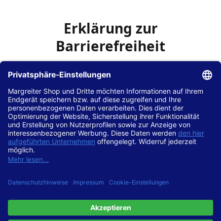
Erklärung zur
Barrierefreiheit
Die Hans Hilscher GmbH
ist bemüht, seine Website
www.margreiter-shop.de
im Einklang mit dem
Web-
Zugänglichkeits-Gesetz (WZG)
zur Umsetzung der
Richtlinie (EU) 2016/2102 des Europäischen Parlaments
und des Rates barrierefrei zugänglich zu machen.
Diese Erklärung zur Barrierefreiheit gilt für die Website
www.margreiter-shop.de
und alle zugehörigen
Unterseiten.
Stand der Vereinbarkeit mit den Anforderungen
Diese Website ist
vollständig konform
mit der
Konformitätsstufe AA der „Richtlinien für barrierefreie