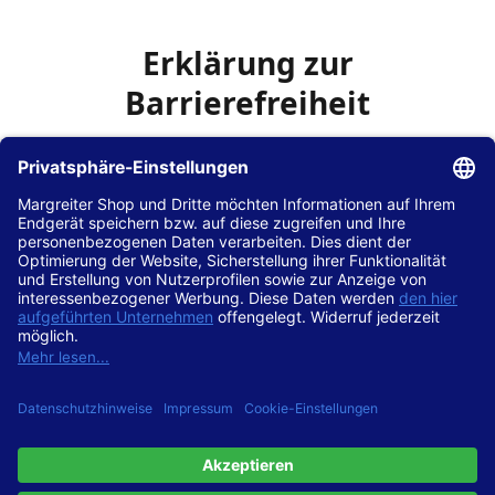
Erklärung zur
Barrierefreiheit
Die Hans Hilscher GmbH
ist bemüht, seine Website
www.margreiter-shop.de
im Einklang mit dem
Web-
Zugänglichkeits-Gesetz (WZG)
zur Umsetzung der
Richtlinie (EU) 2016/2102 des Europäischen Parlaments
und des Rates barrierefrei zugänglich zu machen.
Diese Erklärung zur Barrierefreiheit gilt für die Website
www.margreiter-shop.de
und alle zugehörigen
Unterseiten.
Stand der Vereinbarkeit mit den Anforderungen
Diese Website ist
vollständig konform
mit der
Konformitätsstufe AA der „Richtlinien für barrierefreie