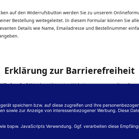
icken auf den Widerrufsbutton werden Sie zu unserem Onlineform
einer Bestellung weitegeleitet. In diesem Formular können Sie alle
elevanten Details wie Name, Emailadresse und Bestellnummer einf
angeben.
Erklärung zur Barrierefreiheit
 Hilscher GmbH
ist bemüht, seine Website
www.margreiter-shop.
 mit dem
Web-Zugänglichkeits-Gesetz (WZG)
zur Umsetzung der Ri
/2102 des Europäischen Parlaments und des Rates barrierefrei zu
n.
lärung zur Barrierefreiheit gilt für die Website
www.margreiter-s
zugehörigen Unterseiten.