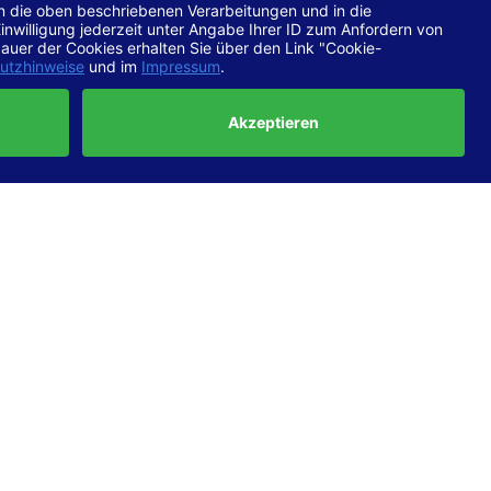
chtlinien
 EN 301
ertung
e die
ft und
uf
haben,