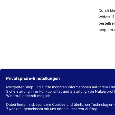
Durch kl
Widerruf 
bestellr
bequem 
Die Hans
Einklang
(EU) 2016
zu mache
Diese Erk
und alle 