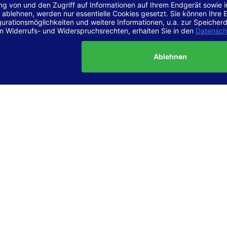
r Vereinbarkeit mit den Anforderungen
site ist
vollständig konform
mit der Konformitätsstufe AA der „Ri
ierefreie Webinhalte – WCAG 2.1“ bzw. dem europäischen Standard
1.
g dieser Erklärung zur Barrierefreiheit
lärung wurde am 23.6.2025 erstellt.
tung der Barrierefreiheit dieser Website wurde mittels
Selbstbew
hrt. Wir haben dabei die Richtlinien der WCAG 2.1 (Level AA) sowi
ungen des Web-Zugänglichkeits-Gesetzes (WZG) umfassend geprü
t.
 und Kontakt
meldungen zur Barrierefreiheit sind uns sehr wichtig. Wenn Sie a
n stoßen oder Anregungen zur Verbesserung der Barrierefreiheit 
e uns gerne kontaktieren.