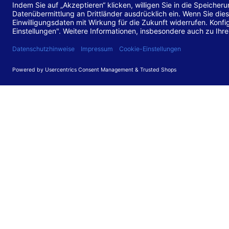
Stand de
Diese Web
für barr
549 V3.2.
Erstellun
Diese Erk
Die Bewer
durchgefü
Anforder
umgesetz
Feedback
Ihre Rück
Barriere
können Si