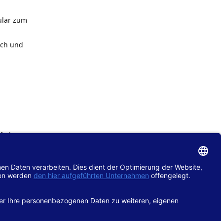
ular zum
ach und
de
im
chtlinie
gänglich
hop.de