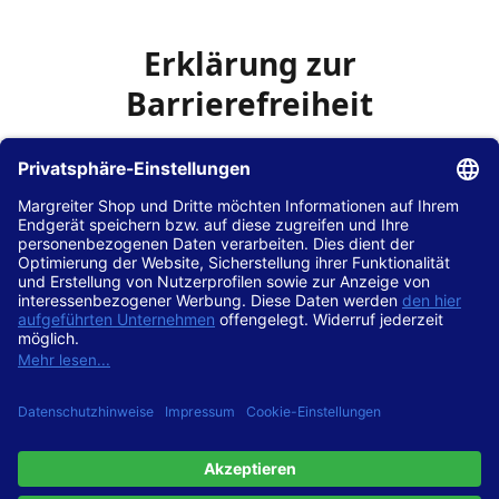
Erklärung zur
Barrierefreiheit
Die Hans Hilscher GmbH
ist bemüht, seine Website
www.margreiter-shop.de
im Einklang mit dem
Web-
Zugänglichkeits-Gesetz (WZG)
zur Umsetzung der
Richtlinie (EU) 2016/2102 des Europäischen Parlaments
und des Rates barrierefrei zugänglich zu machen.
Diese Erklärung zur Barrierefreiheit gilt für die Website
www.margreiter-shop.de
und alle zugehörigen
Unterseiten.
Stand der Vereinbarkeit mit den Anforderungen
Diese Website ist
vollständig konform
mit der
Konformitätsstufe AA der „Richtlinien für barrierefreie