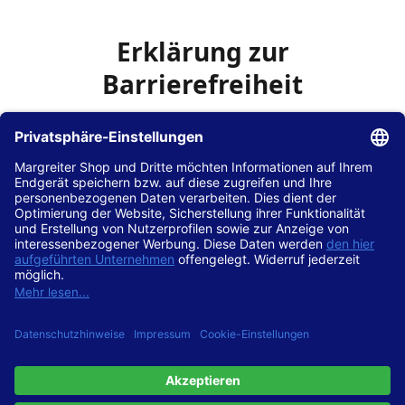
Erklärung zur
Barrierefreiheit
Die Hans Hilscher GmbH
ist bemüht, seine Website
www.margreiter-shop.de
im Einklang mit dem
Web-
Zugänglichkeits-Gesetz (WZG)
zur Umsetzung der
Richtlinie (EU) 2016/2102 des Europäischen Parlaments
und des Rates barrierefrei zugänglich zu machen.
Diese Erklärung zur Barrierefreiheit gilt für die Website
www.margreiter-shop.de
und alle zugehörigen
Unterseiten.
Stand der Vereinbarkeit mit den Anforderungen
Diese Website ist
vollständig konform
mit der
Konformitätsstufe AA der „Richtlinien für barrierefreie