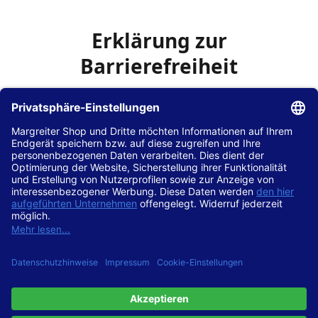
Erklärung zur
Barrierefreiheit
Die Hans Hilscher GmbH
ist bemüht, seine Website
www.margreiter-shop.de
im Einklang mit dem
Web-
Zugänglichkeits-Gesetz (WZG)
zur Umsetzung der
Richtlinie (EU) 2016/2102 des Europäischen Parlaments
und des Rates barrierefrei zugänglich zu machen.
Diese Erklärung zur Barrierefreiheit gilt für die Website
www.margreiter-shop.de
und alle zugehörigen
Unterseiten.
Stand der Vereinbarkeit mit den Anforderungen
Diese Website ist
vollständig konform
mit der
Konformitätsstufe AA der „Richtlinien für barrierefreie