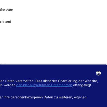
ular zum
ach und
de
im
chtlinie
gänglich
hop.de