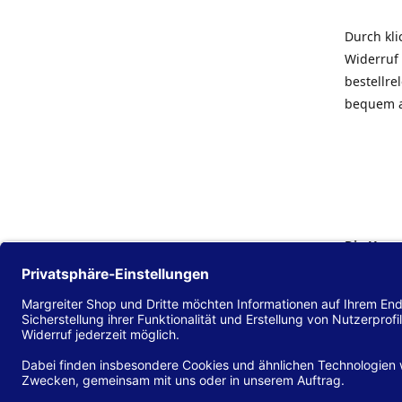
Durch kl
Widerruf 
bestellr
bequem 
Die Hans
Einklang
(EU) 2016
zu mache
Diese Erk
und alle 