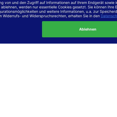
r Vereinbarkeit mit den Anforderungen
site ist
vollständig konform
mit der Konformitätsstufe AA der „Ri
ierefreie Webinhalte – WCAG 2.1“ bzw. dem europäischen Standard
1.
g dieser Erklärung zur Barrierefreiheit
lärung wurde am 23.6.2025 erstellt.
tung der Barrierefreiheit dieser Website wurde mittels
Selbstbew
hrt. Wir haben dabei die Richtlinien der WCAG 2.1 (Level AA) sowi
ungen des Web-Zugänglichkeits-Gesetzes (WZG) umfassend geprü
t.
 und Kontakt
meldungen zur Barrierefreiheit sind uns sehr wichtig. Wenn Sie a
n stoßen oder Anregungen zur Verbesserung der Barrierefreiheit 
e uns gerne kontaktieren.