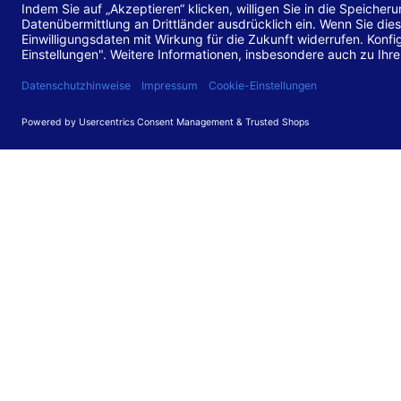
Stand de
Diese Web
für barr
549 V3.2.
Erstellun
Diese Erk
Die Bewer
durchgefü
Anforder
umgesetz
Feedback
Ihre Rück
Barriere
können Si