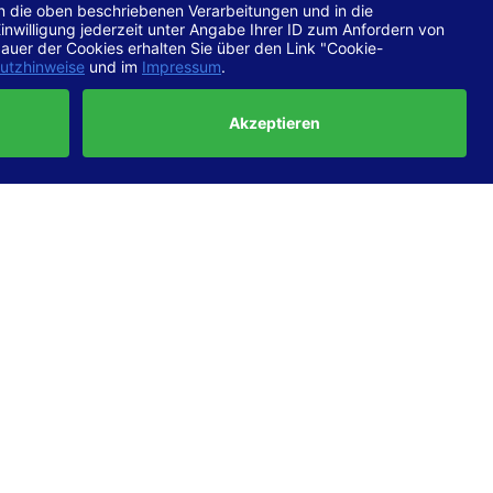
chtlinien
 EN 301
ertung
e die
ft und
uf
haben,