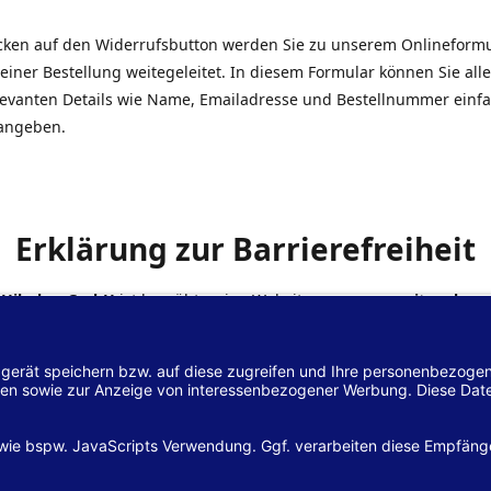
icken auf den Widerrufsbutton werden Sie zu unserem Onlineform
einer Bestellung weitegeleitet. In diesem Formular können Sie alle
elevanten Details wie Name, Emailadresse und Bestellnummer einf
angeben.
Erklärung zur Barrierefreiheit
 Hilscher GmbH
ist bemüht, seine Website
www.margreiter-shop.
 mit dem
Web-Zugänglichkeits-Gesetz (WZG)
zur Umsetzung der Ri
/2102 des Europäischen Parlaments und des Rates barrierefrei zu
n.
lärung zur Barrierefreiheit gilt für die Website
www.margreiter-s
zugehörigen Unterseiten.