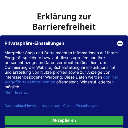
Erklärung zur
Barrierefreiheit
Die Hans Hilscher GmbH
ist bemüht, seine Website
www.margreiter-shop.de
im Einklang mit dem
Web-
Zugänglichkeits-Gesetz (WZG)
zur Umsetzung der
Richtlinie (EU) 2016/2102 des Europäischen Parlaments
und des Rates barrierefrei zugänglich zu machen.
Diese Erklärung zur Barrierefreiheit gilt für die Website
www.margreiter-shop.de
und alle zugehörigen
Unterseiten.
Stand der Vereinbarkeit mit den Anforderungen
Diese Website ist
vollständig konform
mit der
Konformitätsstufe AA der „Richtlinien für barrierefreie