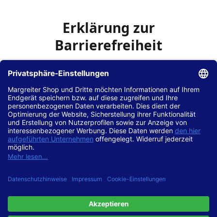
Erklärung zur
Barrierefreiheit
Die Hans Hilscher GmbH
ist bemüht, seine Website
www.margreiter-shop.de
im Einklang mit dem
Web-
Zugänglichkeits-Gesetz (WZG)
zur Umsetzung der
Richtlinie (EU) 2016/2102 des Europäischen Parlaments
und des Rates barrierefrei zugänglich zu machen.
Diese Erklärung zur Barrierefreiheit gilt für die Website
www.margreiter-shop.de
und alle zugehörigen
Unterseiten.
Stand der Vereinbarkeit mit den Anforderungen
Diese Website ist
vollständig konform
mit der
Konformitätsstufe AA der „Richtlinien für barrierefreie