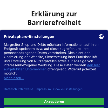
Erklärung zur
Barrierefreiheit
Die Hans Hilscher GmbH
ist bemüht, seine Website
www.margreiter-shop.de
im Einklang mit dem
Web-
Zugänglichkeits-Gesetz (WZG)
zur Umsetzung der
Richtlinie (EU) 2016/2102 des Europäischen Parlaments
und des Rates barrierefrei zugänglich zu machen.
Diese Erklärung zur Barrierefreiheit gilt für die Website
www.margreiter-shop.de
und alle zugehörigen
Unterseiten.
Stand der Vereinbarkeit mit den Anforderungen
Diese Website ist
vollständig konform
mit der
Konformitätsstufe AA der „Richtlinien für barrierefreie