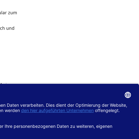
ular zum
ach und
de
im
chtlinie
gänglich
hop.de