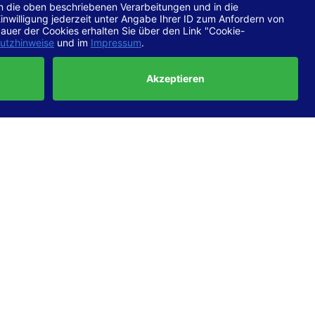
chtlinien
 EN 301
ertung
e die
ft und
uf
haben,