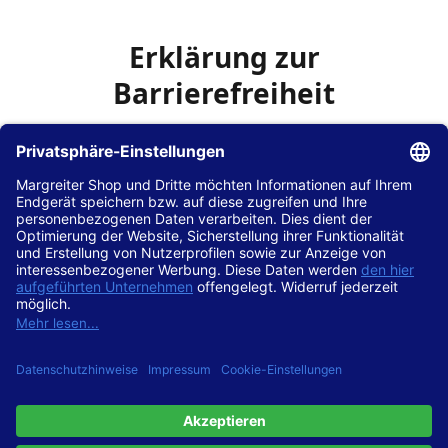
Erklärung zur
Barrierefreiheit
Die Hans Hilscher GmbH
ist bemüht, seine Website
www.margreiter-shop.de
im Einklang mit dem
Web-
Zugänglichkeits-Gesetz (WZG)
zur Umsetzung der
Richtlinie (EU) 2016/2102 des Europäischen Parlaments
und des Rates barrierefrei zugänglich zu machen.
Diese Erklärung zur Barrierefreiheit gilt für die Website
www.margreiter-shop.de
und alle zugehörigen
Unterseiten.
Stand der Vereinbarkeit mit den Anforderungen
Diese Website ist
vollständig konform
mit der
Konformitätsstufe AA der „Richtlinien für barrierefreie