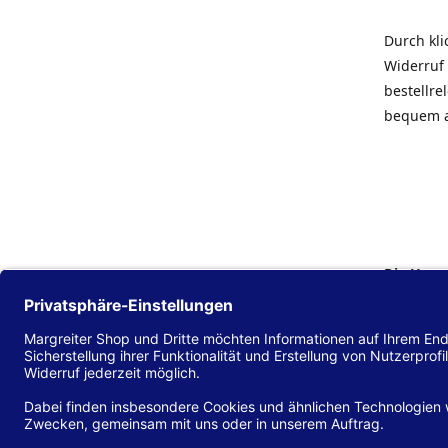
Durch kl
Widerruf 
bestellr
bequem 
Die Hans
Einklang
(EU) 2016
zu mache
Diese Erk
und alle 