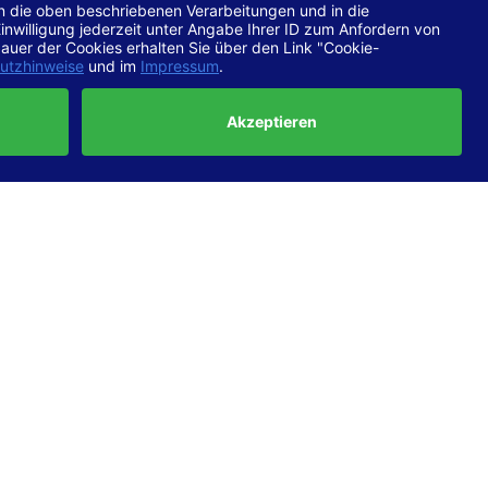
chtlinien
 EN 301
ertung
e die
ft und
uf
haben,