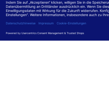
Stand de
Diese Web
für barr
549 V3.2.
Erstellun
Diese Erk
Die Bewer
durchgefü
Anforder
umgesetz
Feedback
Ihre Rück
Barriere
können Si