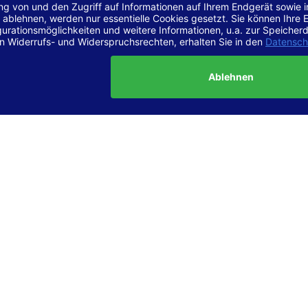
r Vereinbarkeit mit den Anforderungen
site ist
vollständig konform
mit der Konformitätsstufe AA der „Ri
ierefreie Webinhalte – WCAG 2.1“ bzw. dem europäischen Standard
1.
g dieser Erklärung zur Barrierefreiheit
lärung wurde am 23.6.2025 erstellt.
tung der Barrierefreiheit dieser Website wurde mittels
Selbstbew
hrt. Wir haben dabei die Richtlinien der WCAG 2.1 (Level AA) sowi
ungen des Web-Zugänglichkeits-Gesetzes (WZG) umfassend geprü
t.
 und Kontakt
meldungen zur Barrierefreiheit sind uns sehr wichtig. Wenn Sie a
n stoßen oder Anregungen zur Verbesserung der Barrierefreiheit 
e uns gerne kontaktieren.