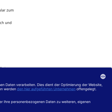
ular zum
ach und
de
im
chtlinie
gänglich
hop.de