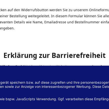
icken auf den Widerrufsbutton werden Sie zu unserem Onlineform
einer Bestellung weitegeleitet. In diesem Formular können Sie alle
elevanten Details wie Name, Emailadresse und Bestellnummer einf
angeben.
Erklärung zur Barrierefreiheit
 Hilscher GmbH
ist bemüht, seine Website
www.margreiter-shop.
 mit dem
Web-Zugänglichkeits-Gesetz (WZG)
zur Umsetzung der Ri
/2102 des Europäischen Parlaments und des Rates barrierefrei zu
n.
lärung zur Barrierefreiheit gilt für die Website
www.margreiter-s
zugehörigen Unterseiten.