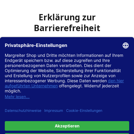
Erklärung zur
Barrierefreiheit
Die Hans Hilscher GmbH
ist bemüht, seine Website
www.margreiter-shop.de
im Einklang mit dem
Web-
Zugänglichkeits-Gesetz (WZG)
zur Umsetzung der
Richtlinie (EU) 2016/2102 des Europäischen Parlaments
und des Rates barrierefrei zugänglich zu machen.
Diese Erklärung zur Barrierefreiheit gilt für die Website
www.margreiter-shop.de
und alle zugehörigen
Unterseiten.
Stand der Vereinbarkeit mit den Anforderungen
Diese Website ist
vollständig konform
mit der
Konformitätsstufe AA der „Richtlinien für barrierefreie