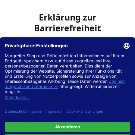
Erklärung zur
Barrierefreiheit
Die Hans Hilscher GmbH
ist bemüht, seine Website
www.margreiter-shop.de
im Einklang mit dem
Web-
Zugänglichkeits-Gesetz (WZG)
zur Umsetzung der
Richtlinie (EU) 2016/2102 des Europäischen Parlaments
und des Rates barrierefrei zugänglich zu machen.
Diese Erklärung zur Barrierefreiheit gilt für die Website
www.margreiter-shop.de
und alle zugehörigen
Unterseiten.
Stand der Vereinbarkeit mit den Anforderungen
Diese Website ist
vollständig konform
mit der
Konformitätsstufe AA der „Richtlinien für barrierefreie