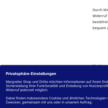
Durch kl
Widerruf 
bestellr
bequem 
Die Hans
Einklang
(EU) 2016
zu mache
Diese Erk
und alle 