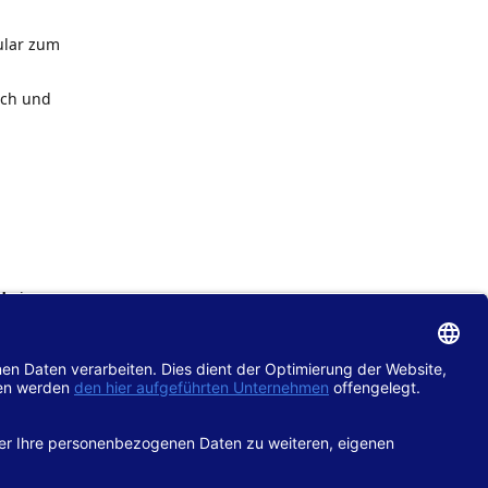
ular zum
ach und
de
im
chtlinie
gänglich
hop.de