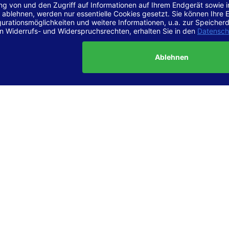
r Vereinbarkeit mit den Anforderungen
site ist
vollständig konform
mit der Konformitätsstufe AA der „Ri
ierefreie Webinhalte – WCAG 2.1“ bzw. dem europäischen Standard
1.
g dieser Erklärung zur Barrierefreiheit
lärung wurde am 23.6.2025 erstellt.
tung der Barrierefreiheit dieser Website wurde mittels
Selbstbew
hrt. Wir haben dabei die Richtlinien der WCAG 2.1 (Level AA) sowi
ungen des Web-Zugänglichkeits-Gesetzes (WZG) umfassend geprü
t.
 und Kontakt
meldungen zur Barrierefreiheit sind uns sehr wichtig. Wenn Sie a
n stoßen oder Anregungen zur Verbesserung der Barrierefreiheit 
e uns gerne kontaktieren.