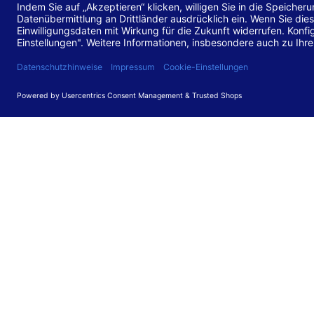
Stand de
Diese Web
für barr
549 V3.2.
Erstellun
Diese Erk
Die Bewer
durchgefü
Anforder
umgesetz
Feedback
Ihre Rück
Barriere
können Si