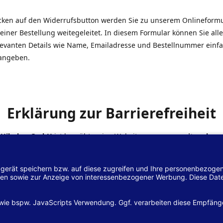
icken auf den Widerrufsbutton werden Sie zu unserem Onlineform
einer Bestellung weitegeleitet. In diesem Formular können Sie alle
elevanten Details wie Name, Emailadresse und Bestellnummer einf
angeben.
Erklärung zur Barrierefreiheit
 Hilscher GmbH
ist bemüht, seine Website
www.margreiter-shop.
 mit dem
Web-Zugänglichkeits-Gesetz (WZG)
zur Umsetzung der Ri
/2102 des Europäischen Parlaments und des Rates barrierefrei zu
n.
lärung zur Barrierefreiheit gilt für die Website
www.margreiter-s
zugehörigen Unterseiten.