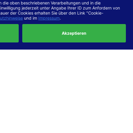
chtlinien
 EN 301
ertung
e die
ft und
uf
haben,