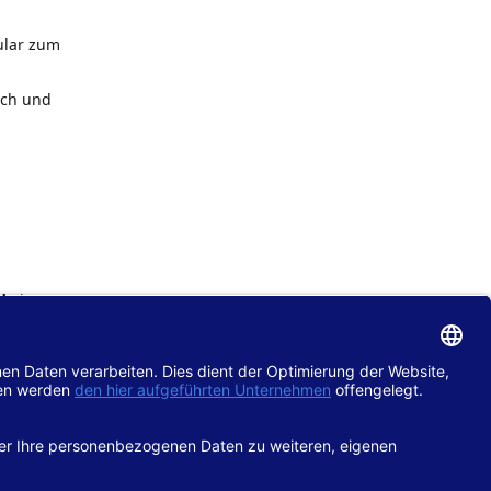
ular zum
ach und
de
im
chtlinie
gänglich
hop.de