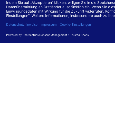
Stand de
Diese Web
für barr
549 V3.2.
Erstellun
Diese Erk
Die Bewer
durchgefü
Anforder
umgesetz
Feedback
Ihre Rück
Barriere
können Si