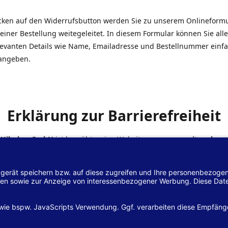
icken auf den Widerrufsbutton werden Sie zu unserem Onlineform
einer Bestellung weitegeleitet. In diesem Formular können Sie alle
elevanten Details wie Name, Emailadresse und Bestellnummer einf
angeben.
Erklärung zur Barrierefreiheit
 Hilscher GmbH
ist bemüht, seine Website
www.margreiter-shop.
 mit dem
Web-Zugänglichkeits-Gesetz (WZG)
zur Umsetzung der Ri
/2102 des Europäischen Parlaments und des Rates barrierefrei zu
n.
lärung zur Barrierefreiheit gilt für die Website
www.margreiter-s
zugehörigen Unterseiten.