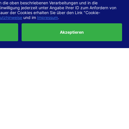
chtlinien
 EN 301
ertung
e die
ft und
uf
haben,