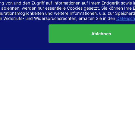
r Vereinbarkeit mit den Anforderungen
site ist
vollständig konform
mit der Konformitätsstufe AA der „Ri
ierefreie Webinhalte – WCAG 2.1“ bzw. dem europäischen Standard
1.
g dieser Erklärung zur Barrierefreiheit
lärung wurde am 23.6.2025 erstellt.
tung der Barrierefreiheit dieser Website wurde mittels
Selbstbew
hrt. Wir haben dabei die Richtlinien der WCAG 2.1 (Level AA) sowi
ungen des Web-Zugänglichkeits-Gesetzes (WZG) umfassend geprü
t.
 und Kontakt
meldungen zur Barrierefreiheit sind uns sehr wichtig. Wenn Sie a
n stoßen oder Anregungen zur Verbesserung der Barrierefreiheit 
e uns gerne kontaktieren.