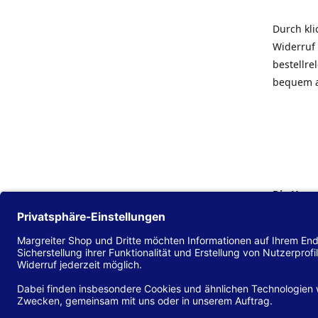
Durch kl
Widerruf 
bestellr
bequem 
Die Hans
Einklang
(EU) 2016
zu mache
Diese Erk
und alle 