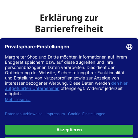
Erklärung zur
Barrierefreiheit
Die Hans Hilscher GmbH
ist bemüht, seine Website
www.margreiter-shop.de
im Einklang mit dem
Web-
Zugänglichkeits-Gesetz (WZG)
zur Umsetzung der
Richtlinie (EU) 2016/2102 des Europäischen Parlaments
und des Rates barrierefrei zugänglich zu machen.
Diese Erklärung zur Barrierefreiheit gilt für die Website
www.margreiter-shop.de
und alle zugehörigen
Unterseiten.
Stand der Vereinbarkeit mit den Anforderungen
Diese Website ist
vollständig konform
mit der
Konformitätsstufe AA der „Richtlinien für barrierefreie