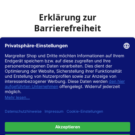
Erklärung zur
Barrierefreiheit
Die Hans Hilscher GmbH
ist bemüht, seine Website
www.margreiter-shop.de
im Einklang mit dem
Web-
Zugänglichkeits-Gesetz (WZG)
zur Umsetzung der
Richtlinie (EU) 2016/2102 des Europäischen Parlaments
und des Rates barrierefrei zugänglich zu machen.
Diese Erklärung zur Barrierefreiheit gilt für die Website
www.margreiter-shop.de
und alle zugehörigen
Unterseiten.
Stand der Vereinbarkeit mit den Anforderungen
Diese Website ist
vollständig konform
mit der
Konformitätsstufe AA der „Richtlinien für barrierefreie