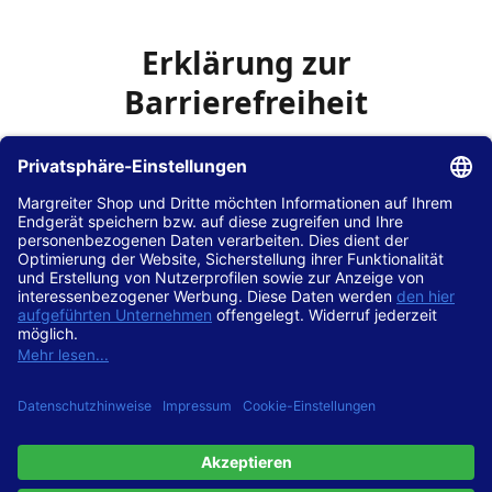
Erklärung zur
Barrierefreiheit
Die Hans Hilscher GmbH
ist bemüht, seine Website
www.margreiter-shop.de
im Einklang mit dem
Web-
Zugänglichkeits-Gesetz (WZG)
zur Umsetzung der
Richtlinie (EU) 2016/2102 des Europäischen Parlaments
und des Rates barrierefrei zugänglich zu machen.
Diese Erklärung zur Barrierefreiheit gilt für die Website
www.margreiter-shop.de
und alle zugehörigen
Unterseiten.
Stand der Vereinbarkeit mit den Anforderungen
Diese Website ist
vollständig konform
mit der
Konformitätsstufe AA der „Richtlinien für barrierefreie