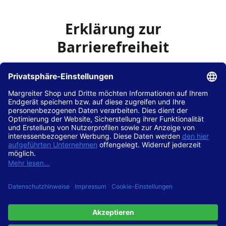
Erklärung zur
Barrierefreiheit
Die Hans Hilscher GmbH
ist bemüht, seine Website
www.margreiter-shop.de
im Einklang mit dem
Web-
Zugänglichkeits-Gesetz (WZG)
zur Umsetzung der
Richtlinie (EU) 2016/2102 des Europäischen Parlaments
und des Rates barrierefrei zugänglich zu machen.
Diese Erklärung zur Barrierefreiheit gilt für die Website
www.margreiter-shop.de
und alle zugehörigen
Unterseiten.
Stand der Vereinbarkeit mit den Anforderungen
Diese Website ist
vollständig konform
mit der
Konformitätsstufe AA der „Richtlinien für barrierefreie