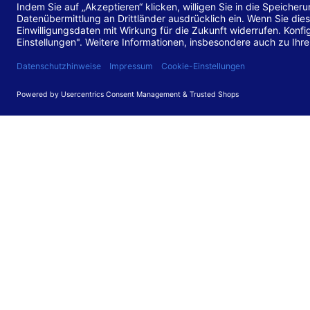
Stand de
Diese Web
für barr
549 V3.2.
Erstellun
Diese Erk
Die Bewer
durchgefü
Anforder
umgesetz
Feedback
Ihre Rück
Barriere
können Si