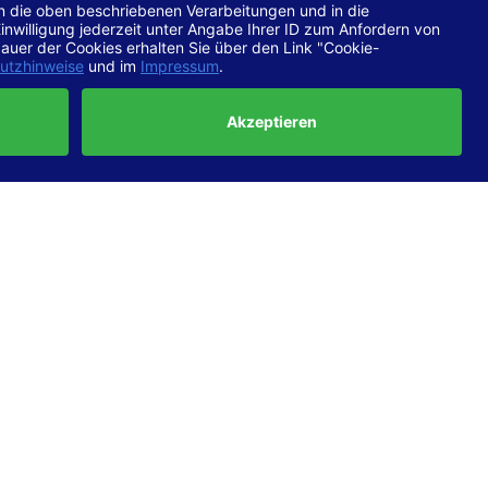
chtlinien
 EN 301
ertung
e die
ft und
uf
haben,