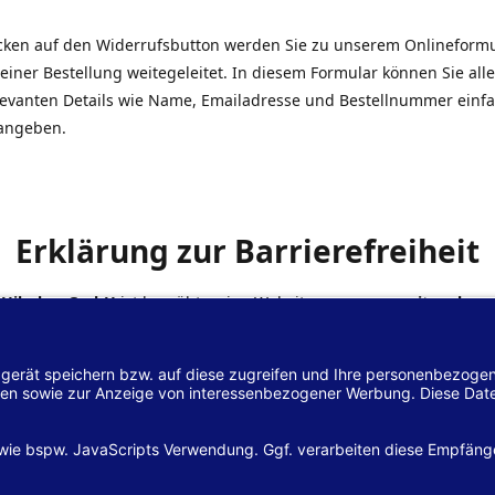
icken auf den Widerrufsbutton werden Sie zu unserem Onlineform
einer Bestellung weitegeleitet. In diesem Formular können Sie alle
elevanten Details wie Name, Emailadresse und Bestellnummer einf
angeben.
Erklärung zur Barrierefreiheit
 Hilscher GmbH
ist bemüht, seine Website
www.margreiter-shop.
 mit dem
Web-Zugänglichkeits-Gesetz (WZG)
zur Umsetzung der Ri
/2102 des Europäischen Parlaments und des Rates barrierefrei zu
n.
lärung zur Barrierefreiheit gilt für die Website
www.margreiter-s
zugehörigen Unterseiten.