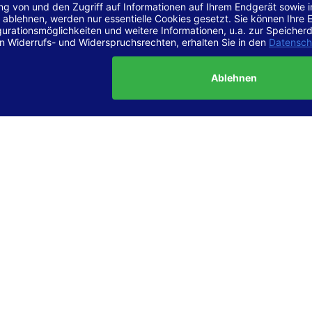
r Vereinbarkeit mit den Anforderungen
site ist
vollständig konform
mit der Konformitätsstufe AA der „Ri
ierefreie Webinhalte – WCAG 2.1“ bzw. dem europäischen Standard
1.
g dieser Erklärung zur Barrierefreiheit
lärung wurde am 23.6.2025 erstellt.
tung der Barrierefreiheit dieser Website wurde mittels
Selbstbew
hrt. Wir haben dabei die Richtlinien der WCAG 2.1 (Level AA) sowi
ungen des Web-Zugänglichkeits-Gesetzes (WZG) umfassend geprü
t.
 und Kontakt
meldungen zur Barrierefreiheit sind uns sehr wichtig. Wenn Sie a
n stoßen oder Anregungen zur Verbesserung der Barrierefreiheit 
e uns gerne kontaktieren.