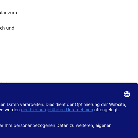
ular zum
ach und
de
im
chtlinie
gänglich
hop.de