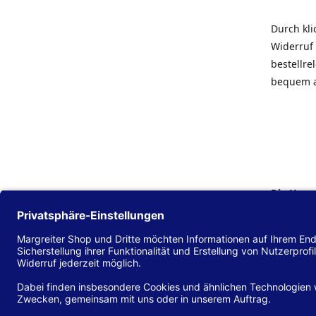
Durch kl
Widerruf 
bestellr
bequem 
Die Hans
Einklang
(EU) 2016
zu mache
Diese Erk
und alle 