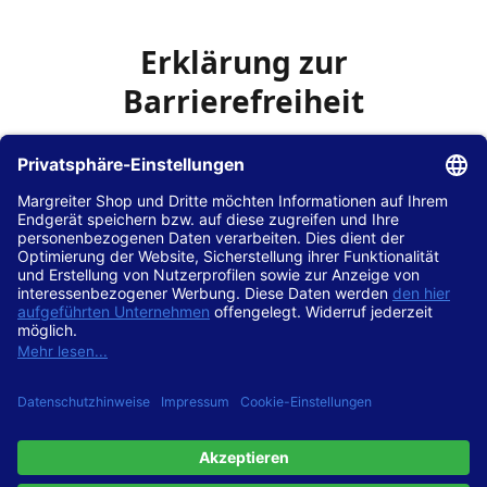
Erklärung zur
Barrierefreiheit
Die Hans Hilscher GmbH
ist bemüht, seine Website
www.margreiter-shop.de
im Einklang mit dem
Web-
Zugänglichkeits-Gesetz (WZG)
zur Umsetzung der
Richtlinie (EU) 2016/2102 des Europäischen Parlaments
und des Rates barrierefrei zugänglich zu machen.
Diese Erklärung zur Barrierefreiheit gilt für die Website
www.margreiter-shop.de
und alle zugehörigen
Unterseiten.
Stand der Vereinbarkeit mit den Anforderungen
Diese Website ist
vollständig konform
mit der
Konformitätsstufe AA der „Richtlinien für barrierefreie