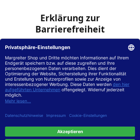
Erklärung zur
Barrierefreiheit
Die Hans Hilscher GmbH
ist bemüht, seine Website
www.margreiter-shop.de
im Einklang mit dem
Web-
Zugänglichkeits-Gesetz (WZG)
zur Umsetzung der
Richtlinie (EU) 2016/2102 des Europäischen Parlaments
und des Rates barrierefrei zugänglich zu machen.
Diese Erklärung zur Barrierefreiheit gilt für die Website
www.margreiter-shop.de
und alle zugehörigen
Unterseiten.
Stand der Vereinbarkeit mit den Anforderungen
Diese Website ist
vollständig konform
mit der
Konformitätsstufe AA der „Richtlinien für barrierefreie