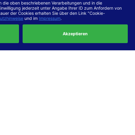
chtlinien
 EN 301
ertung
e die
ft und
uf
haben,