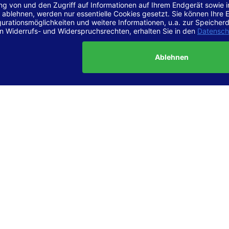
r Vereinbarkeit mit den Anforderungen
site ist
vollständig konform
mit der Konformitätsstufe AA der „Ri
ierefreie Webinhalte – WCAG 2.1“ bzw. dem europäischen Standard
1.
g dieser Erklärung zur Barrierefreiheit
lärung wurde am 23.6.2025 erstellt.
tung der Barrierefreiheit dieser Website wurde mittels
Selbstbew
hrt. Wir haben dabei die Richtlinien der WCAG 2.1 (Level AA) sowi
ungen des Web-Zugänglichkeits-Gesetzes (WZG) umfassend geprü
t.
 und Kontakt
meldungen zur Barrierefreiheit sind uns sehr wichtig. Wenn Sie a
n stoßen oder Anregungen zur Verbesserung der Barrierefreiheit 
e uns gerne kontaktieren.