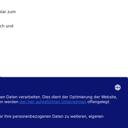
ular zum
ach und
de
im
chtlinie
gänglich
hop.de