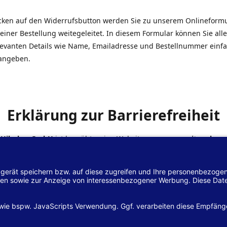
icken auf den Widerrufsbutton werden Sie zu unserem Onlineform
einer Bestellung weitegeleitet. In diesem Formular können Sie alle
elevanten Details wie Name, Emailadresse und Bestellnummer einf
angeben.
Erklärung zur Barrierefreiheit
 Hilscher GmbH
ist bemüht, seine Website
www.margreiter-shop.
 mit dem
Web-Zugänglichkeits-Gesetz (WZG)
zur Umsetzung der Ri
/2102 des Europäischen Parlaments und des Rates barrierefrei zu
n.
lärung zur Barrierefreiheit gilt für die Website
www.margreiter-s
zugehörigen Unterseiten.