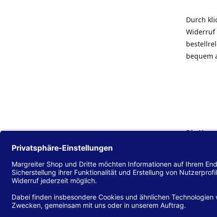
Durch kl
Widerruf 
bestellr
bequem 
Die Hans
Einklang
(EU) 2016
zu mache
Diese Erk
und alle 