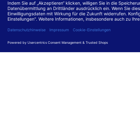
Stand de
Diese Web
für barr
549 V3.2.
Erstellun
Diese Erk
Die Bewer
durchgefü
Anforder
umgesetz
Feedback
Ihre Rück
Barriere
können Si