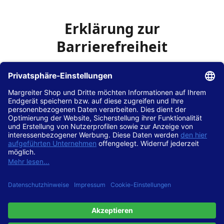
Erklärung zur
Barrierefreiheit
Die Hans Hilscher GmbH
ist bemüht, seine Website
www.margreiter-shop.de
im Einklang mit dem
Web-
Zugänglichkeits-Gesetz (WZG)
zur Umsetzung der
Richtlinie (EU) 2016/2102 des Europäischen Parlaments
und des Rates barrierefrei zugänglich zu machen.
Diese Erklärung zur Barrierefreiheit gilt für die Website
www.margreiter-shop.de
und alle zugehörigen
Unterseiten.
Stand der Vereinbarkeit mit den Anforderungen
Diese Website ist
vollständig konform
mit der
Konformitätsstufe AA der „Richtlinien für barrierefreie