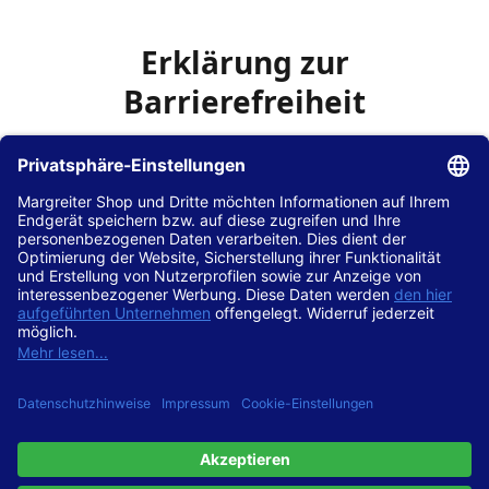
Erklärung zur
Barrierefreiheit
Die Hans Hilscher GmbH
ist bemüht, seine Website
www.margreiter-shop.de
im Einklang mit dem
Web-
Zugänglichkeits-Gesetz (WZG)
zur Umsetzung der
Richtlinie (EU) 2016/2102 des Europäischen Parlaments
und des Rates barrierefrei zugänglich zu machen.
Diese Erklärung zur Barrierefreiheit gilt für die Website
www.margreiter-shop.de
und alle zugehörigen
Unterseiten.
Stand der Vereinbarkeit mit den Anforderungen
Diese Website ist
vollständig konform
mit der
Konformitätsstufe AA der „Richtlinien für barrierefreie