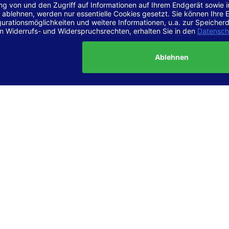
r Vereinbarkeit mit den Anforderungen
site ist
vollständig konform
mit der Konformitätsstufe AA der „Ri
ierefreie Webinhalte – WCAG 2.1“ bzw. dem europäischen Standard
1.
g dieser Erklärung zur Barrierefreiheit
lärung wurde am 23.6.2025 erstellt.
tung der Barrierefreiheit dieser Website wurde mittels
Selbstbew
hrt. Wir haben dabei die Richtlinien der WCAG 2.1 (Level AA) sowi
ungen des Web-Zugänglichkeits-Gesetzes (WZG) umfassend geprü
t.
 und Kontakt
meldungen zur Barrierefreiheit sind uns sehr wichtig. Wenn Sie a
n stoßen oder Anregungen zur Verbesserung der Barrierefreiheit 
e uns gerne kontaktieren.