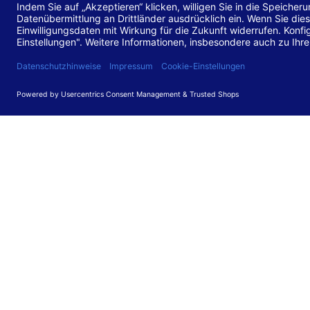
Stand de
Diese Web
für barr
549 V3.2.
Erstellun
Diese Erk
Die Bewer
durchgefü
Anforder
umgesetz
Feedback
Ihre Rück
Barriere
können Si