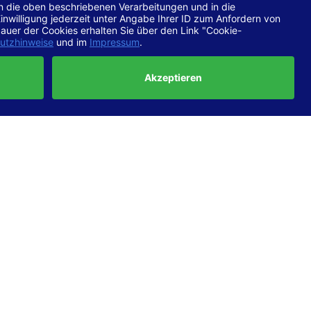
chtlinien
 EN 301
ertung
e die
ft und
uf
haben,