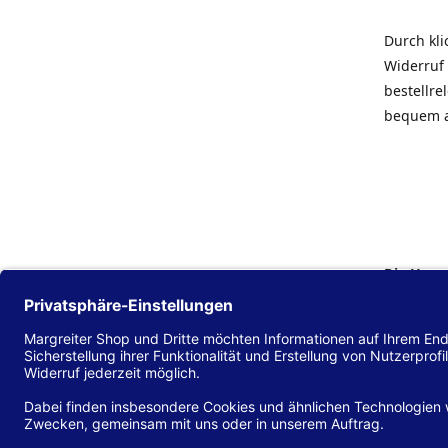
Durch kl
Widerruf 
bestellr
bequem 
Die Hans
Einklang
(EU) 2016
zu mache
Diese Erk
und alle 