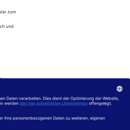
ular zum
ach und
de
im
chtlinie
gänglich
hop.de