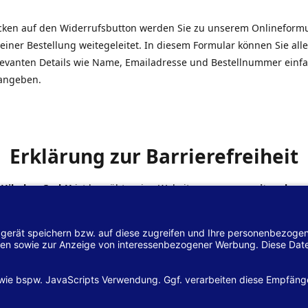
icken auf den Widerrufsbutton werden Sie zu unserem Onlineform
einer Bestellung weitegeleitet. In diesem Formular können Sie alle
elevanten Details wie Name, Emailadresse und Bestellnummer einf
angeben.
Erklärung zur Barrierefreiheit
 Hilscher GmbH
ist bemüht, seine Website
www.margreiter-shop.
 mit dem
Web-Zugänglichkeits-Gesetz (WZG)
zur Umsetzung der Ri
/2102 des Europäischen Parlaments und des Rates barrierefrei zu
n.
lärung zur Barrierefreiheit gilt für die Website
www.margreiter-s
zugehörigen Unterseiten.