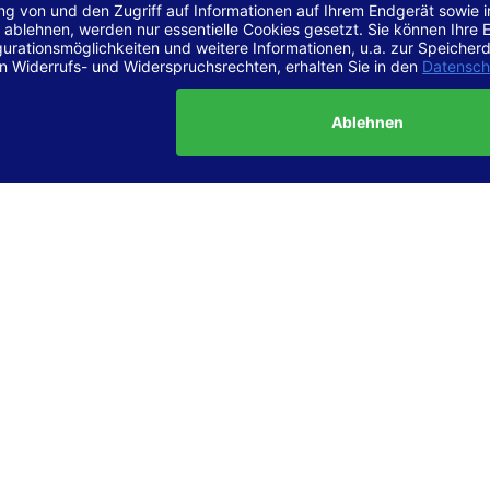
r Vereinbarkeit mit den Anforderungen
site ist
vollständig konform
mit der Konformitätsstufe AA der „Ri
ierefreie Webinhalte – WCAG 2.1“ bzw. dem europäischen Standard
1.
g dieser Erklärung zur Barrierefreiheit
lärung wurde am 23.6.2025 erstellt.
tung der Barrierefreiheit dieser Website wurde mittels
Selbstbew
hrt. Wir haben dabei die Richtlinien der WCAG 2.1 (Level AA) sowi
ungen des Web-Zugänglichkeits-Gesetzes (WZG) umfassend geprü
t.
 und Kontakt
meldungen zur Barrierefreiheit sind uns sehr wichtig. Wenn Sie a
n stoßen oder Anregungen zur Verbesserung der Barrierefreiheit 
e uns gerne kontaktieren.