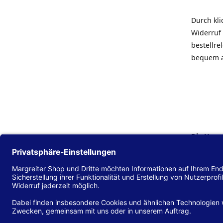
Durch kl
Widerruf 
bestellr
bequem 
Die Hans
Einklang
(EU) 2016
zu mache
Diese Erk
und alle 