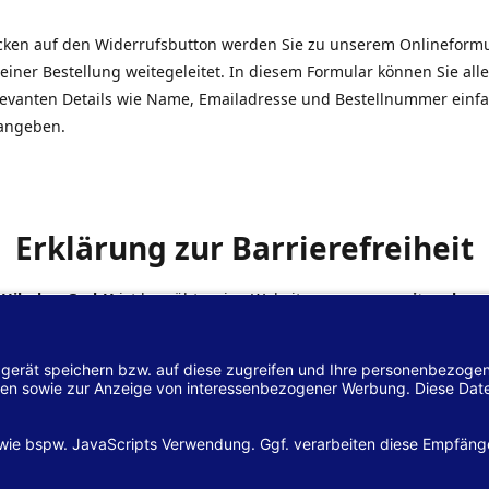
icken auf den Widerrufsbutton werden Sie zu unserem Onlineform
einer Bestellung weitegeleitet. In diesem Formular können Sie alle
elevanten Details wie Name, Emailadresse und Bestellnummer einf
angeben.
Erklärung zur Barrierefreiheit
 Hilscher GmbH
ist bemüht, seine Website
www.margreiter-shop.
 mit dem
Web-Zugänglichkeits-Gesetz (WZG)
zur Umsetzung der Ri
/2102 des Europäischen Parlaments und des Rates barrierefrei zu
n.
lärung zur Barrierefreiheit gilt für die Website
www.margreiter-s
zugehörigen Unterseiten.