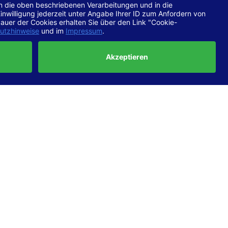
chtlinien
 EN 301
ertung
e die
ft und
uf
haben,