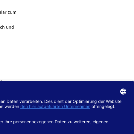
ular zum
ach und
de
im
chtlinie
gänglich
hop.de