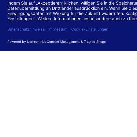
Stand de
Diese Web
für barr
549 V3.2.
Erstellun
Diese Erk
Die Bewer
durchgefü
Anforder
umgesetz
Feedback
Ihre Rück
Barriere
können Si