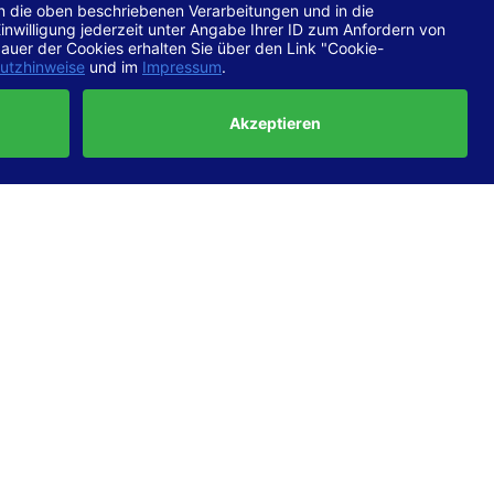
chtlinien
 EN 301
ertung
e die
ft und
uf
haben,