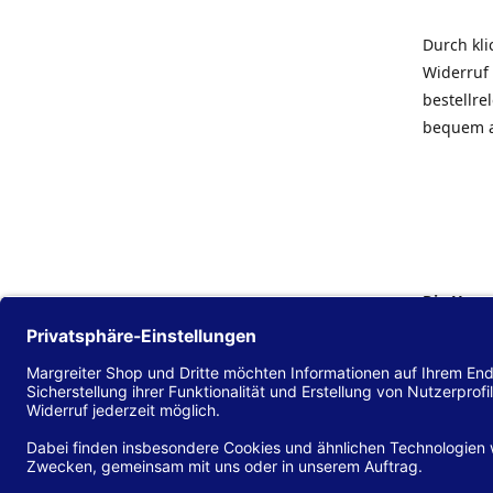
Durch kl
Widerruf 
bestellr
bequem 
Die Hans
Einklang
(EU) 2016
zu mache
Diese Erk
und alle 