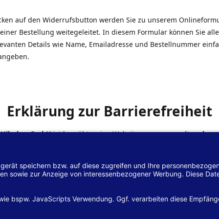
icken auf den Widerrufsbutton werden Sie zu unserem Onlineform
einer Bestellung weitegeleitet. In diesem Formular können Sie alle
elevanten Details wie Name, Emailadresse und Bestellnummer einf
angeben.
Erklärung zur Barrierefreiheit
 Hilscher GmbH
ist bemüht, seine Website
www.margreiter-shop.
 mit dem
Web-Zugänglichkeits-Gesetz (WZG)
zur Umsetzung der Ri
/2102 des Europäischen Parlaments und des Rates barrierefrei zu
n.
lärung zur Barrierefreiheit gilt für die Website
www.margreiter-s
zugehörigen Unterseiten.