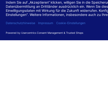
Stand de
Diese Web
für barr
549 V3.2.
Erstellun
Diese Erk
Die Bewer
durchgefü
Anforder
umgesetz
Feedback
Ihre Rück
Barriere
können Si