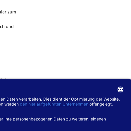
ular zum
ach und
de
im
chtlinie
gänglich
hop.de