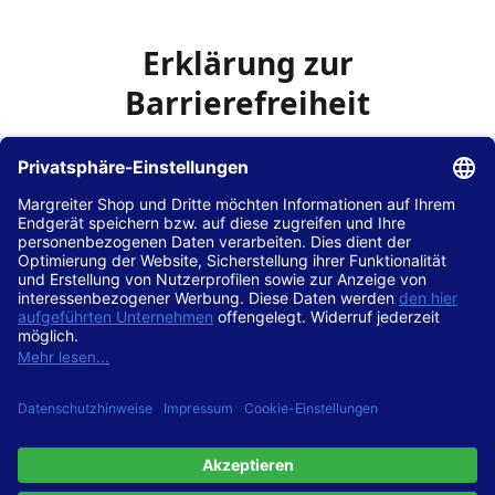
Erklärung zur
Barrierefreiheit
Die Hans Hilscher GmbH
ist bemüht, seine Website
www.margreiter-shop.de
im Einklang mit dem
Web-
Zugänglichkeits-Gesetz (WZG)
zur Umsetzung der
Richtlinie (EU) 2016/2102 des Europäischen Parlaments
und des Rates barrierefrei zugänglich zu machen.
Diese Erklärung zur Barrierefreiheit gilt für die Website
www.margreiter-shop.de
und alle zugehörigen
Unterseiten.
Stand der Vereinbarkeit mit den Anforderungen
Diese Website ist
vollständig konform
mit der
Konformitätsstufe AA der „Richtlinien für barrierefreie