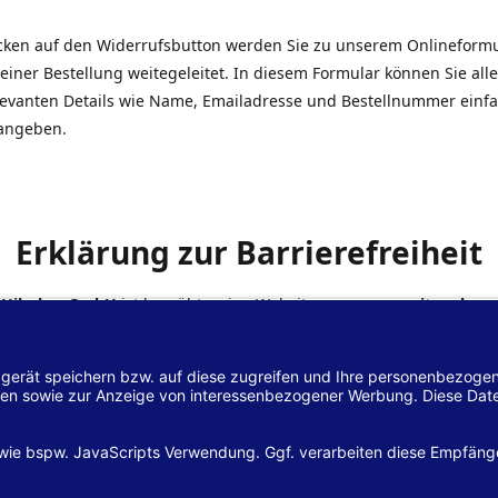
icken auf den Widerrufsbutton werden Sie zu unserem Onlineform
einer Bestellung weitegeleitet. In diesem Formular können Sie alle
elevanten Details wie Name, Emailadresse und Bestellnummer einf
angeben.
Erklärung zur Barrierefreiheit
 Hilscher GmbH
ist bemüht, seine Website
www.margreiter-shop.
 mit dem
Web-Zugänglichkeits-Gesetz (WZG)
zur Umsetzung der Ri
/2102 des Europäischen Parlaments und des Rates barrierefrei zu
n.
lärung zur Barrierefreiheit gilt für die Website
www.margreiter-s
zugehörigen Unterseiten.