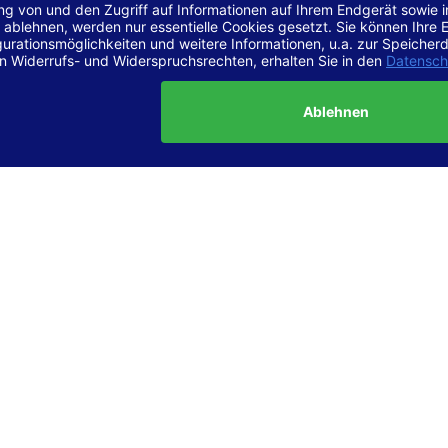
r Vereinbarkeit mit den Anforderungen
site ist
vollständig konform
mit der Konformitätsstufe AA der „Ri
ierefreie Webinhalte – WCAG 2.1“ bzw. dem europäischen Standard
1.
g dieser Erklärung zur Barrierefreiheit
lärung wurde am 23.6.2025 erstellt.
tung der Barrierefreiheit dieser Website wurde mittels
Selbstbew
hrt. Wir haben dabei die Richtlinien der WCAG 2.1 (Level AA) sowi
ungen des Web-Zugänglichkeits-Gesetzes (WZG) umfassend geprü
t.
 und Kontakt
meldungen zur Barrierefreiheit sind uns sehr wichtig. Wenn Sie a
n stoßen oder Anregungen zur Verbesserung der Barrierefreiheit 
e uns gerne kontaktieren.