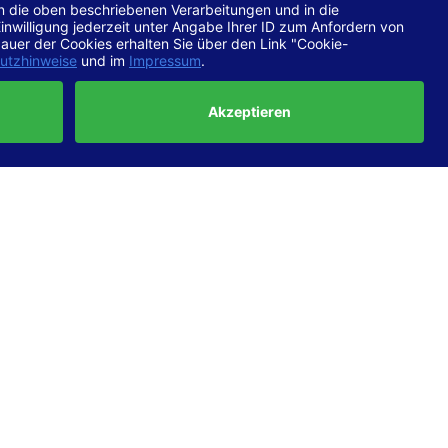
chtlinien
 EN 301
ertung
e die
ft und
uf
haben,