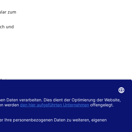
ular zum
ach und
de
im
chtlinie
gänglich
hop.de