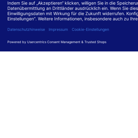
Stand de
Diese Web
für barr
549 V3.2.
Erstellun
Diese Erk
Die Bewer
durchgefü
Anforder
umgesetz
Feedback
Ihre Rück
Barriere
können Si