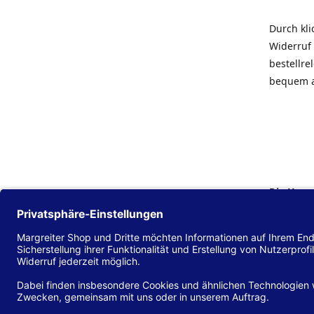
Durch kl
Widerruf 
bestellr
bequem 
Die Hans
Einklang
(EU) 2016
zu mache
Diese Erk
und alle 