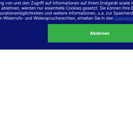
r Vereinbarkeit mit den Anforderungen
site ist
vollständig konform
mit der Konformitätsstufe AA der „Ri
ierefreie Webinhalte – WCAG 2.1“ bzw. dem europäischen Standard
1.
g dieser Erklärung zur Barrierefreiheit
lärung wurde am 23.6.2025 erstellt.
tung der Barrierefreiheit dieser Website wurde mittels
Selbstbew
hrt. Wir haben dabei die Richtlinien der WCAG 2.1 (Level AA) sowi
ungen des Web-Zugänglichkeits-Gesetzes (WZG) umfassend geprü
t.
 und Kontakt
meldungen zur Barrierefreiheit sind uns sehr wichtig. Wenn Sie a
n stoßen oder Anregungen zur Verbesserung der Barrierefreiheit 
e uns gerne kontaktieren.