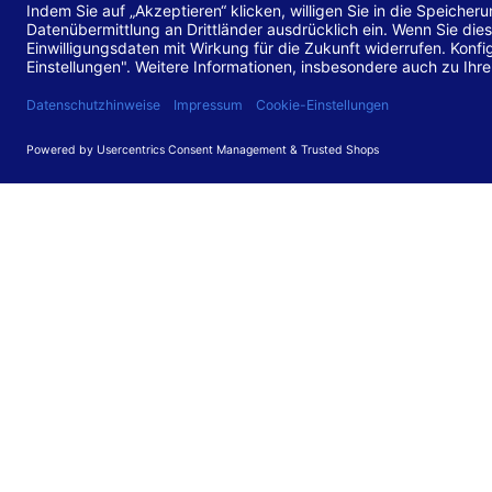
Stand de
Diese Web
für barr
549 V3.2.
Erstellun
Diese Erk
Die Bewer
durchgefü
Anforder
umgesetz
Feedback
Ihre Rück
Barriere
können Si