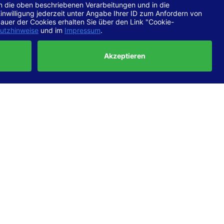
chtlinien
 EN 301
ertung
e die
ft und
uf
haben,