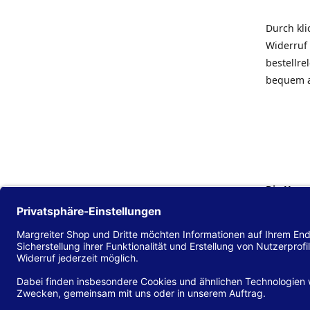
Durch kl
Widerruf 
bestellr
bequem 
Die Hans
Einklang
(EU) 2016
zu mache
Diese Erk
und alle 