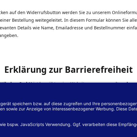
icken auf den Widerrufsbutton werden Sie zu unserem Onlineform
einer Bestellung weitegeleitet. In diesem Formular können Sie alle
elevanten Details wie Name, Emailadresse und Bestellnummer einf
angeben.
Erklärung zur Barrierefreiheit
 Hilscher GmbH
ist bemüht, seine Website
www.margreiter-shop.
 mit dem
Web-Zugänglichkeits-Gesetz (WZG)
zur Umsetzung der Ri
/2102 des Europäischen Parlaments und des Rates barrierefrei zu
n.
lärung zur Barrierefreiheit gilt für die Website
www.margreiter-s
zugehörigen Unterseiten.