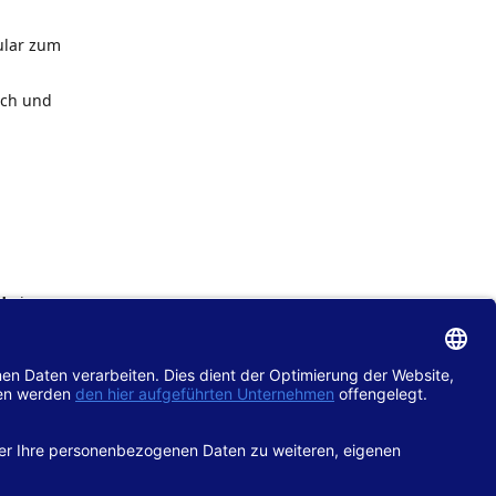
ular zum
ach und
de
im
chtlinie
gänglich
hop.de