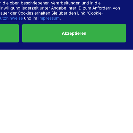
chtlinien
 EN 301
ertung
e die
ft und
uf
haben,