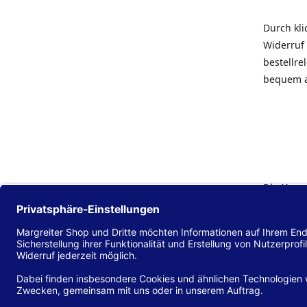
Durch kl
Widerruf 
bestellr
bequem 
Die Hans
Einklang
(EU) 2016
zu mache
Diese Erk
und alle 