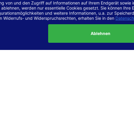
r Vereinbarkeit mit den Anforderungen
site ist
vollständig konform
mit der Konformitätsstufe AA der „Ri
ierefreie Webinhalte – WCAG 2.1“ bzw. dem europäischen Standard
1.
g dieser Erklärung zur Barrierefreiheit
lärung wurde am 23.6.2025 erstellt.
tung der Barrierefreiheit dieser Website wurde mittels
Selbstbew
hrt. Wir haben dabei die Richtlinien der WCAG 2.1 (Level AA) sowi
ungen des Web-Zugänglichkeits-Gesetzes (WZG) umfassend geprü
t.
 und Kontakt
meldungen zur Barrierefreiheit sind uns sehr wichtig. Wenn Sie a
n stoßen oder Anregungen zur Verbesserung der Barrierefreiheit 
e uns gerne kontaktieren.