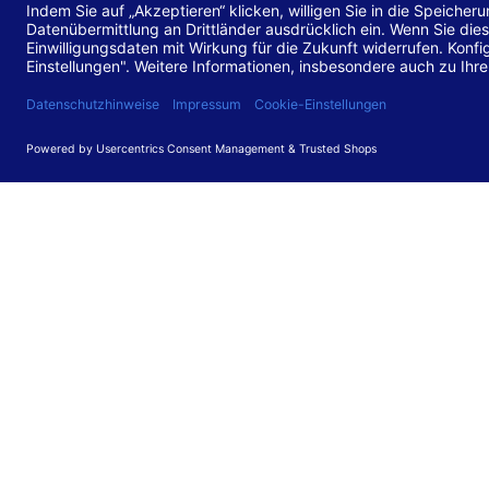
Stand de
Diese Web
für barr
549 V3.2.
Erstellun
Diese Erk
Die Bewer
durchgefü
Anforder
umgesetz
Feedback
Ihre Rück
Barriere
können Si