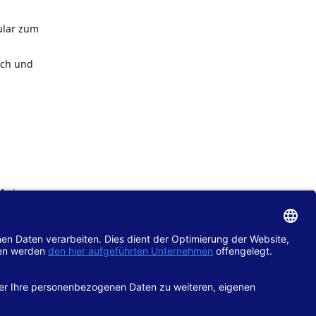
ular zum
ach und
de
im
chtlinie
gänglich
hop.de