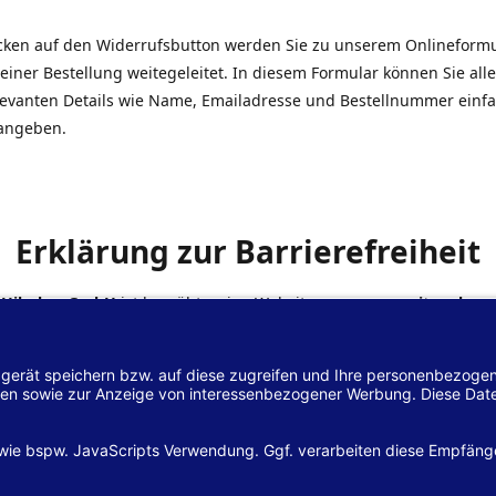
icken auf den Widerrufsbutton werden Sie zu unserem Onlineform
einer Bestellung weitegeleitet. In diesem Formular können Sie alle
elevanten Details wie Name, Emailadresse und Bestellnummer einf
angeben.
Erklärung zur Barrierefreiheit
 Hilscher GmbH
ist bemüht, seine Website
www.margreiter-shop.
 mit dem
Web-Zugänglichkeits-Gesetz (WZG)
zur Umsetzung der Ri
/2102 des Europäischen Parlaments und des Rates barrierefrei zu
n.
lärung zur Barrierefreiheit gilt für die Website
www.margreiter-s
zugehörigen Unterseiten.